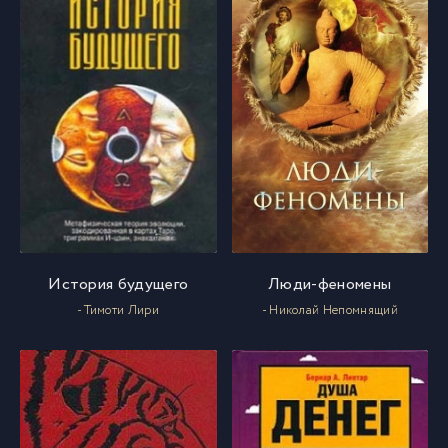
История будущего
Люди-феномены
- Тимоти Лири
- Николай Непомнящий