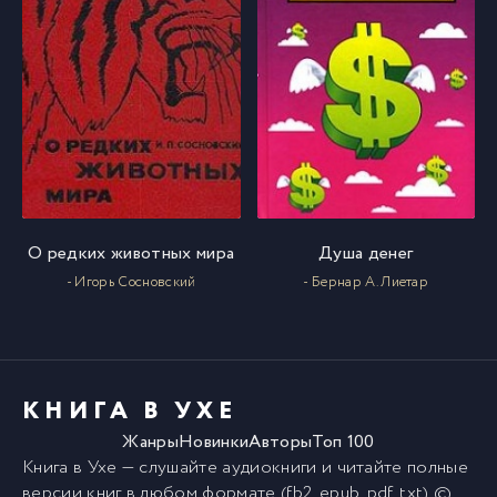
О редких животных мира
Душа денег
- Игорь Сосновский
- Бернар А. Лиетар
КНИГА В УХЕ
Жанры
Новинки
Авторы
Топ 100
Книга в Ухе
— слушайте аудиокниги и читайте полные
версии
книг
в любом формате (fb2, epub, pdf, txt) ©