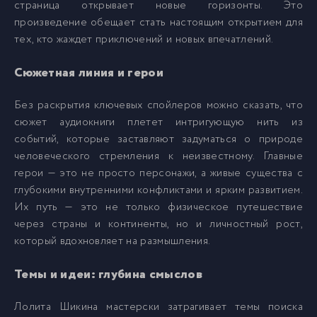
страница открывает новые горизонты. Это
Shikina_Strany_i_Kontinenty_09
9
произведение обещает стать настоящим открытием для
тех, кто жаждет приключений и новых впечатлений.
Shikina_Strany_i_Kontinenty_10
10
Сюжетная линия и герои
Shikina_Strany_i_Kontinenty_11
11
Без раскрытия ключевых спойлеров можно сказать, что
сюжет аудиокниги плетет интригующую нить из
событий, которые заставляют задуматься о природе
Shikina_Strany_i_Kontinenty_12
12
человеческого стремления к неизвестному. Главные
герои — это не просто персонажи, а живые существа с
Shikina_Strany_i_Kontinenty_13
13
глубокими внутренними конфликтами и ярким развитием.
Их путь — это не только физическое путешествие
через страны и континенты, но и личностный рост,
Shikina_Strany_i_Kontinenty_14
14
который вдохновляет на размышления.
Shikina_Strany_i_Kontinenty_15
15
Темы и идеи: глубина смыслов
Лолита Шикина мастерски затрагивает темы поиска
Shikina_Strany_i_Kontinenty_16
16