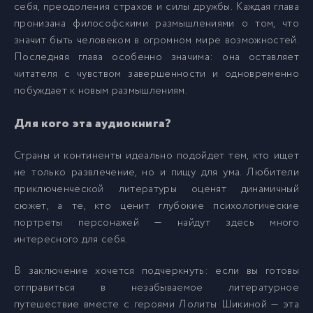
себя, преодоления страхов и силы дружбы. Каждая глава
пронизана философскими размышлениями о том, что
Shikina_Strany_i_Kontinenty_17
17
значит быть человеком в огромном мире возможностей.
Последняя глава особенно значима: она оставляет
читателя с чувством завершенности и одновременно
побуждает к новым размышлениям.
Для кого эта аудиокнига?
Страны и континенты идеально подойдет тем, кто ищет
не только развлечение, но и пищу для ума. Любители
приключенческой литературы оценят динамичный
сюжет, а те, кто ценит глубокие психологические
портреты персонажей — найдут здесь много
интересного для себя.
В заключение хочется подчеркнуть: если вы готовы
отправиться в незабываемое литературное
путешествие вместе с героями Лолиты Шикиной — эта