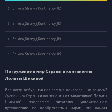
Shikina_Strany_i_Kontinenty_02
2
Shikina_Strany_i_Kontinenty_03
3
Shikina_Strany_i_Kontinenty_04
4
Shikina_Strany_i_Kontinenty_05
5
Shikina_Strany_i_Kontinenty_06
6
Погружение в мир Страны и континенты
Лолиты Шикиной
Shikina_Strany_i_Kontinenty_07
7
Вас когда-нибудь манила загадка неизведанных земель?
Аудиокнига Страны и континенты от талантливой Лолиты
Shikina_Strany_i_Kontinenty_08
8
Шикиной предлагает читателю увлекательное
путешествие по воображаемым мирам, где каждая