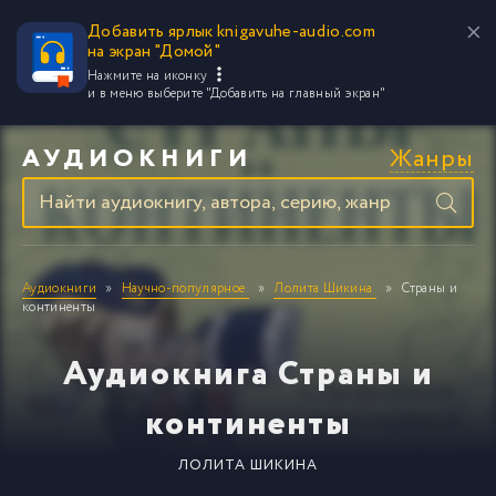
Добавить ярлык knigavuhe-audio.com
на экран "Домой"
Нажмите на иконку
и в меню выберите
"Добавить на главный экран"
Жанры
АУДИОКНИГИ
Аудиокниги
Научно-популярное
Лолита Шикина
Страны и
континенты
Аудиокнига Страны и
континенты
ЛОЛИТА ШИКИНА