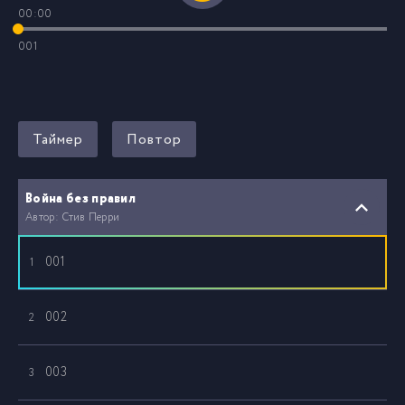
00:00
001
Таймер
Повтор
Война без правил
Автор: Стив Перри
001
1
002
2
003
3