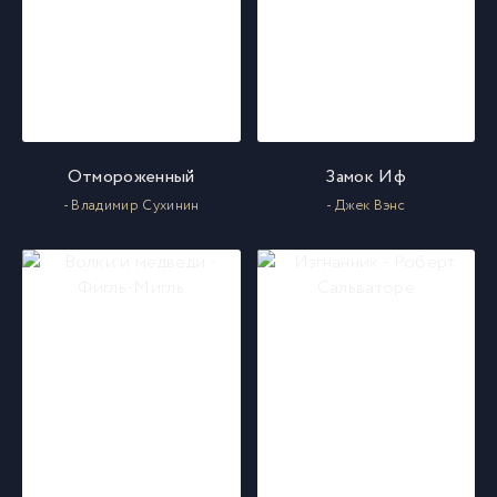
019
19
020
20
Отмороженный
Замок Иф
021
21
- Владимир Сухинин
- Джек Вэнс
022
22
023
23
024
24
025
25