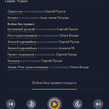
Серия:
Чужие
Одиночка
в исполнении
Сергей Пухов
Хозяин
в исполнении
Анастасия Петраш
Война без правил
Кровавый урожай
в исполнении
Сергей Пухов
Моя чужая женщина
в исполнении
Ольга Влади
Земной муравейник
в исполнении
Сергей Пухов
Земной муравейник
в исполнении
kowarus78
Приют кошмаров
в исполнении
Сергей Пухов
Геноцид
в исполнении
Сергей Пухов
Чужие. Моя чужая женщина
в исполнении
Ольга Влади
Война без правил слушать