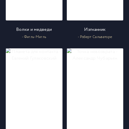
026
26
027
27
Волки и медведи
Изгнанник
- Фигль-Мигль
- Роберт Сальваторе
028
28
029
29
030
30