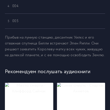
004
4
005
5
006
6
Прибыв на лунную станцию, десантник Уилкс и его
отважная спутница Билли встречают Элен Рипли. Они
решают захватить Королеву-матку всех чужих, живущую
007
7
на далекой планете, и с ее помощью освободить Землю.
008
8
Рекомендуем послушать аудиокниги
009
9
010
10