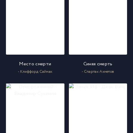
011
11
012
12
013
13
014
14
Место смерти
Синяя смерть
- Клиффорд Саймак
- Спартак Ахметов
015
15
016
16
017
17
018
18