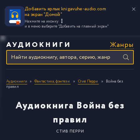
Добавить ярлык knigavuhe-audio.com
на экран "Домой"
Нажмите на иконку
и в меню выберите
"Добавить на главный экран"
Жанры
АУДИОКНИГИ
Аудиокниги
Фантастика, фэнтези
Стив Перри
Война без
правил
Аудиокнига Война без
правил
СТИВ ПЕРРИ