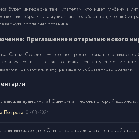
0
чка будет интересна тем читателям, кто ищет глубину в ли
ственные образы. Эта аудиокнига подойдет тем, кто любит р
ревернута последняя страница.
1
ючение: Приглашение к открытию нового ми
2
чка Сэнди Скофилд — это не просто роман это вызов себ
твования. Если вы готовы отправиться в путешествие вмес
3
ваемое приключение внутрь вашего собственного сознания.
ентарии
тывающая аудиокнига! Одиночка - герой, который вдохновл
а Петрова
01-08-2024
ательный сюжет, где Одиночка раскрывается с новой сторо