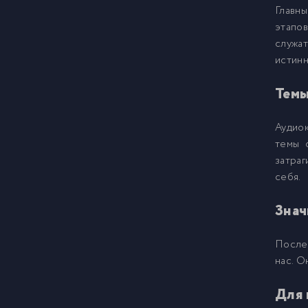
Главн
этапов
01
13
служат
истинн
01
14
Темы
01
15
Аудио
темы 
01
16
затраг
себя.
01
17
Знач
01
18
Послед
нас. О
01
19
Для 