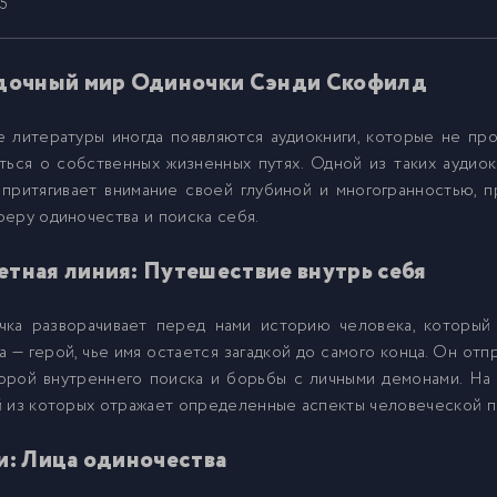
5
6
дочный мир Одиночки Сэнди Скофилд
 литературы иногда появляются аудиокниги, которые не про
7
ться о собственных жизненных путях. Одной из таких аудио
притягивает внимание своей глубиной и многогранностью, п
8
еру одиночества и поиска себя.
тная линия: Путешествие внутрь себя
9
чка разворачивает перед нами историю человека, который 
0
 — герой, чье имя остается загадкой до самого конца. Он отп
орой внутреннего поиска и борьбы с личными демонами. На 
й из которых отражает определенные аспекты человеческой 
1
и: Лица одиночества
2