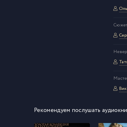
Оль
Сюжет
Сер
Невер
Тат
Масте
Вик
Рекомендуем послушать аудиокни