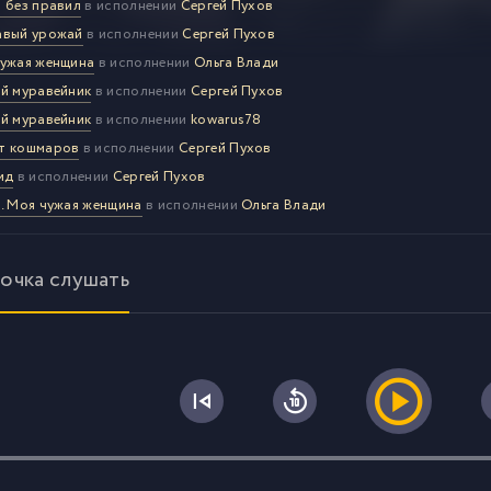
 без правил
в исполнении
Сергей Пухов
авый урожай
в исполнении
Сергей Пухов
ужая женщина
в исполнении
Ольга Влади
й муравейник
в исполнении
Сергей Пухов
й муравейник
в исполнении
kowarus78
т кошмаров
в исполнении
Сергей Пухов
ид
в исполнении
Сергей Пухов
. Моя чужая женщина
в исполнении
Ольга Влади
очка слушать
0