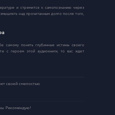
тературе и стремится к самопознанию через
азмышлять над прочитанным долго после того,
ра
е самому понять глубинные истины своего
те с героем этой аудиокниги, то вас ждет
яет своей смелостью.
ны. Рекомендую!