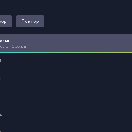
мер
Повтор
очка
 Сэнди Скофилд
1
2
3
4