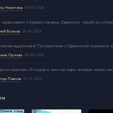
га Никитина
05-05-2024
 захватывает с первых страниц. Одиночка - герой, за кото
гей Волков
20-04-2024
оятная аудиокнига! Путешествие с Одиночкой оказалось 
ьяна Орлова
06-04-2024
рски написано. История о том, как один человек может изм
тор Павлов
22-03-2024
ги