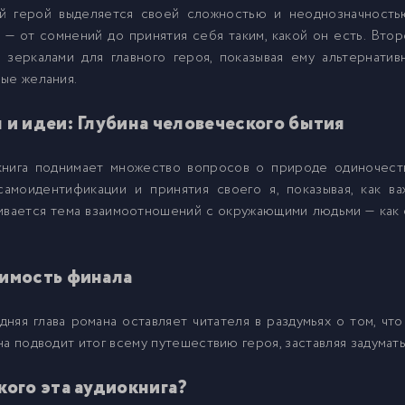
ый герой выделяется своей сложностью и неоднозначность
 — от сомнений до принятия себя таким, какой он есть. Вт
3
 зеркалами для главного героя, показывая ему альтернатив
ые желания.
4
 и идеи: Глубина человеческого бытия
5
книга поднимает множество вопросов о природе одиночеств
самоидентификации и принятия своего я, показывая, как в
6
ивается тема взаимоотношений с окружающими людьми — как 
7
имость финала
8
няя глава романа оставляет читателя в раздумьях о том, чт
на подводит итог всему путешествию героя, заставляя задумат
9
кого эта аудиокнига?