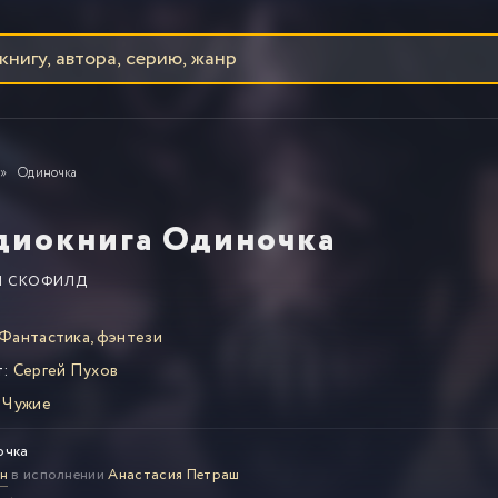
Одиночка
диокнига Одиночка
И СКОФИЛД
Фантастика, фэнтези
т:
Сергей Пухов
Чужие
очка
н
в исполнении
Анастасия Петраш