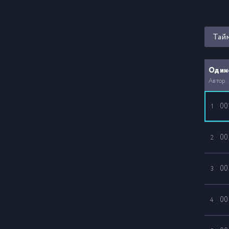
Тай
Один
Автор:
00
1
00
2
00
3
00
4