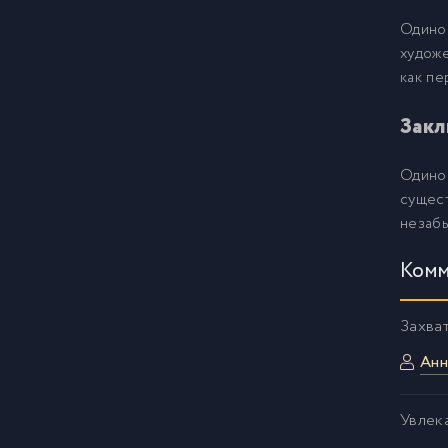
02
20
Одино
художе
как пе
02
21
Закл
02
22
Одино
сущес
02
23
незабы
Комм
Захва
Анн
Увлек