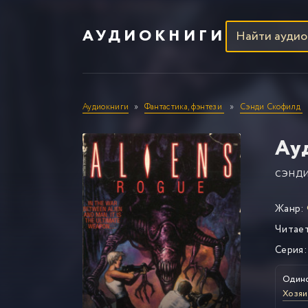
АУДИОКНИГИ
Аудиокниги
Фантастика, фэнтези
Сэнди Скофилд
Ау
СЭНД
Жанр:
Читае
Серия:
Один
Хозяи