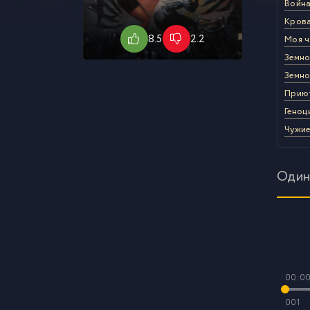
Война
Кров
8.5
2.2
Моя ч
Земно
Земно
Прию
Геноц
Чужие
Один
00:0
001