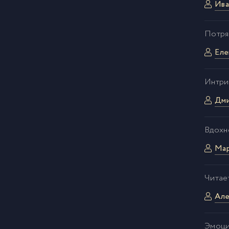
Ива
Потря
Еле
Интри
Дми
Вдохн
Мар
Читае
Але
Эмоци