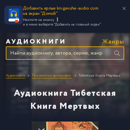
Добавить ярлык knigavuhe-audio.com
на экран "Домой"
Нажмите на иконку
и в меню выберите
"Добавить на главный экран"
Жанры
АУДИОКНИГИ
Аудиокниги
Психология, философия
Тибетская Книга Мертвых
Аудиокнига Тибетская
Книга Мертвых