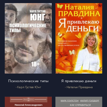
18 Сидпа Бардо
18
19 Суд
19
20 Шесть Миров Лок
20
21 Очередное Рождение
21
22 Выбор Чрева и Воплощение
22
Психологические типы
Я привлекаю деньги
- Карл Густав Юнг
- Наталья Правдина