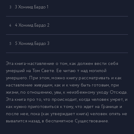
3 Хониид Бардо 1
3
4 Хониид Бардо 2
4
5 Хониид Бардо 3
5
6 Хониид Бардо 4
6
Эта книга-наставление о том, как должен вести себя
умерший на Том Свете. Ее читаю т над могилой
умершего. При этом, можно книгу рассматривать и как
7 Хониид Бардо 5
7
наставление живущим, как и к чему быть готовым, при
жизни, по отношению, увы, к неизбежному уходу Отсюда.
8 Хониид Бардо 6
8
Эта книга про то, что происходит, когда человек умрет, и
как нужно приготовиться к тому, что ждет на Границе и
после нее, пока (как утверждает книга) человек опять не
9 Хониид Бардо 7
9
вывалится назад, в беспамятное Существование.