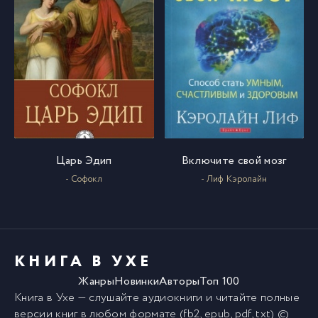
Царь Эдип
Включите свой мозг
- Софокл
- Лиф Кэролайн
КНИГА В УХЕ
Жанры
Новинки
Авторы
Топ 100
Книга в Ухе
— слушайте аудиокниги и читайте полные
версии
книг
в любом формате (fb2, epub, pdf, txt) ©