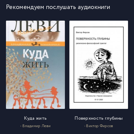
10 Хониид Бардо 8 - 14
10
Рекомендуем послушать аудиокниги
11 Хониид Бардо 8
11
12 Хониид Бардо 9
12
13 Хониид Бардо 10
13
14 Хониид Бардо 11
14
15 Хониид Бардо 12
15
16 Хониид Бардо 13
16
Куда жить
Поверхность глубины
- Владимир Леви
- Виктор Фирсов
17 Хониид Бардо 14
17