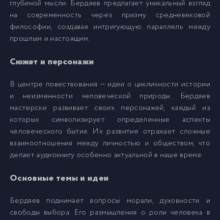
глубиной мысли. Бердяев предлагает уникальный взгляд
на современность через призму средневековой
03_01_Demokratiya_sotsializm
8
философии, создавая интригующую параллель между
прошлым и настоящим.
03_02_Demokratiya_sotsializm
9
Сюжет и персонажи
В центре повествования — идеи о цикличности истории
03_03_Demokratiya_sotsializm
10
и неизменности человеческой природы. Бердяев
мастерски развивает своих персонажей, каждый из
03_04_Demokratiya_sotsializm
11
которых символизирует определенные аспекты
человеческого бытия. Их развитие отражает сложные
взаимоотношения между личностью и обществом, что
делает аудиокнигу особенно актуальной в наше время.
Основные темы и идеи
Бердяев поднимает вопросы морали, духовности и
свободы выбора. Его размышления о роли человека в