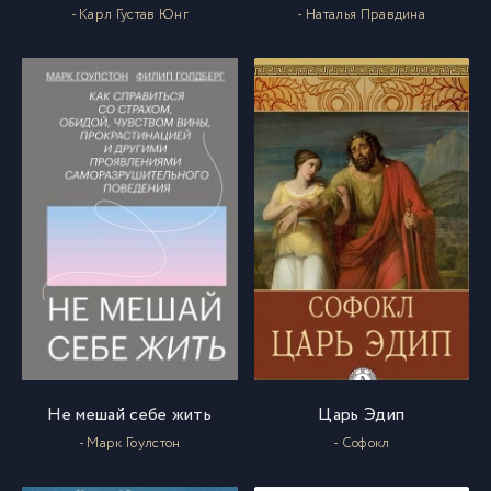
- Карл Густав Юнг
- Наталья Правдина
Не мешай себе жить
Царь Эдип
- Марк Гоулстон
- Софокл