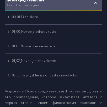
Новое средневековье
Автор: Николай Бердяев
00_01_Predislovie
1
01_00_Novoe_srednevekovie
2
01_01_Novoe_srednevekovie
3
01_02_Novoe_srednevekovie
4
02_00_Razmyshleniya_o_russkoi_revolyutsii
5
02_01_Razmyshleniya_o_russkoi_revolyutsii
6
Аудиокнига Новое средневековье Николая Бердяева —
это произведение, которое захватывает читателя с
первых страниц своим философским подходом и
02_02_Razmyshleniya_o_russkoi_revolyutsii
7