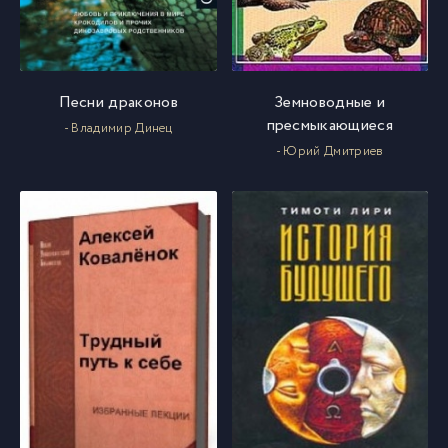
Ptitsy_01_23
23
Ptitsy_01_24
24
Песни драконов
Земноводные и
пресмыкающиеся
- Владимир Динец
Ptitsy_01_25
25
- Юрий Дмитриев
Ptitsy_01_26
26
Ptitsy_01_27
27
Ptitsy_01_28
28
Ptitsy_01_29
29
Ptitsy_01_30
30