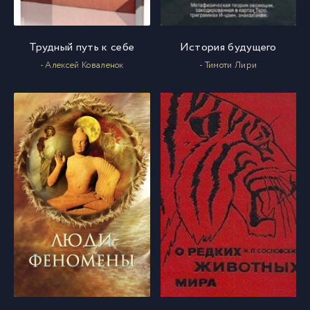
Ptitsy_01_31
31
Трудный путь к себе
История будущего
- Алексей Коваленок
- Тимоти Лири
Ptitsy_01_32
32
Ptitsy_01_33
33
Ptitsy_01_34
34
Ptitsy_01_35
35
Ptitsy_01_36
36
Ptitsy_01_37
37