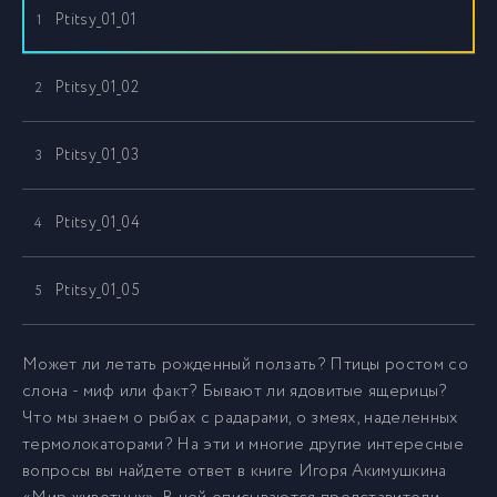
Ptitsy_01_01
1
Ptitsy_01_02
2
Ptitsy_01_03
3
Ptitsy_01_04
4
Ptitsy_01_05
5
Ptitsy_01_06
6
Может ли летать рожденный ползать? Птицы ростом со
слона - миф или факт? Бывают ли ядовитые ящерицы?
Что мы знаем о рыбах с радарами, о змеях, наделенных
Ptitsy_01_07
7
термолокаторами? На эти и многие другие интересные
вопросы вы найдете ответ в книге Игоря Акимушкина
Ptitsy_01_08
8