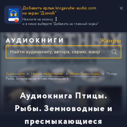
Добавить ярлык knigavuhe-audio.com
на экран "Домой"
Нажмите на иконку
и в меню выберите
"Добавить на главный экран"
Жанры
АУДИОКНИГИ
Аудиокниги
Научно-популярное
Игорь Акимушкин
Птицы.
Рыбы. Земноводные и пресмыкающиеся
Аудиокнига Птицы.
Рыбы. Земноводные и
пресмыкающиеся