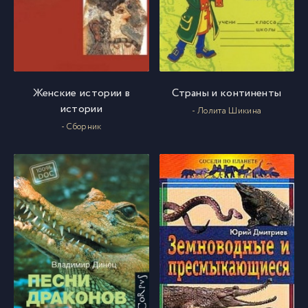
Ptitsy_01_16
16
Ptitsy_01_17
17
Женские истории в
Страны и континенты
истории
Ptitsy_01_18
18
- Лолита Шикина
- Сборник
Ptitsy_01_19
19
Ptitsy_01_20
20
Ptitsy_01_21
21
Ptitsy_01_22
22