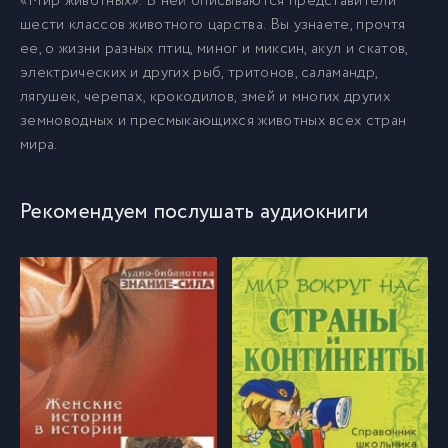
«Мир животных». В ней описываются представители
шести классов животного царства. Вы узнаете, прочтя
ее, о жизни разных птиц, миног и миксин, акул и скатов,
Ptitsy_01_09
9
электрических и других рыб, тритонов, саламандр,
лягушек, черепах, крокодилов, змей и многих других
Ptitsy_01_10
земноводных и пресмыкающихся животных всех стран
10
мира.
Ptitsy_01_11
11
Рекомендуем послушать аудиокниги
Ptitsy_01_12
12
Ptitsy_01_13
13
Ptitsy_01_14
14
Ptitsy_01_15
15