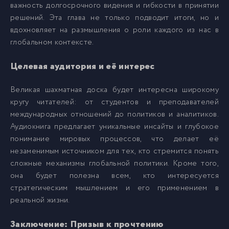
важность долгосрочного видения и гибкости в принятии
024
24
решений. Эта глава не только подводит итоги, но и
вдохновляет на размышления о роли каждого из нас в
глобальном контексте.
025
25
Целевая аудитория и её интерес
026
26
Великая шахматная доска будет интересна широкому
кругу читателей: от студентов и преподавателей
027
27
международных отношений до политиков и аналитиков.
Аудиокнига предлагает уникальные инсайты и глубокое
понимание мировых процессов, что делает её
028
28
незаменимым источником для тех, кто стремится понять
сложные механизмы глобальной политики. Кроме того,
029
29
она будет полезна всем, кто интересуется
стратегическим мышлением и его применением в
реальной жизни.
030
30
Заключение: Призыв к прочтению