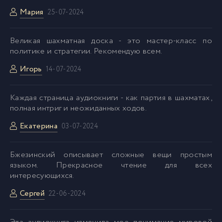
Мария
25-07-2024
039
39
Великая шахматная доска - это мастер-класс по
политике и стратегии. Рекомендую всем.
040
40
Игорь
14-07-2024
041
41
Каждая страница аудиокниги - как партия в шахматах,
полная интриг и неожиданных ходов.
042
42
Екатерина
03-07-2024
043
43
Бжезинский описывает сложные вещи простым
языком. Прекрасное чтение для всех
интересующихся.
044
44
Сергей
22-06-2024
045
45