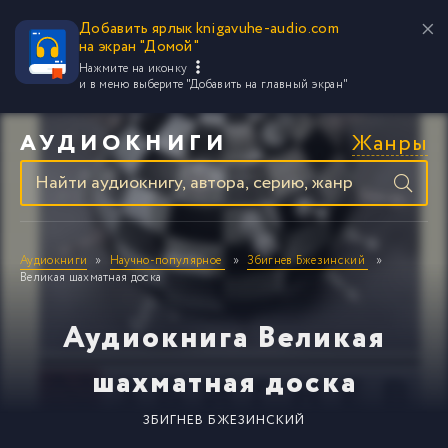
Добавить ярлык knigavuhe-audio.com
на экран "Домой"
Нажмите на иконку
и в меню выберите
"Добавить на главный экран"
Жанры
АУДИОКНИГИ
Аудиокниги
Научно-популярное
Збигнев Бжезинский
Великая шахматная доска
Аудиокнига Великая
шахматная доска
ЗБИГНЕВ БЖЕЗИНСКИЙ