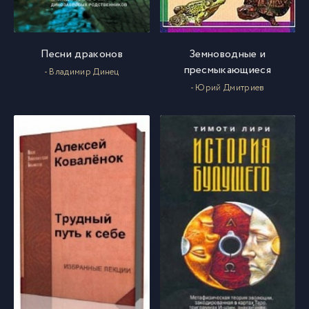
068
68
Песни драконов
Земноводные и
069
69
пресмыкающиеся
- Владимир Динец
- Юрий Дмитриев
070
70
071
71
072
72
073
73
074
74