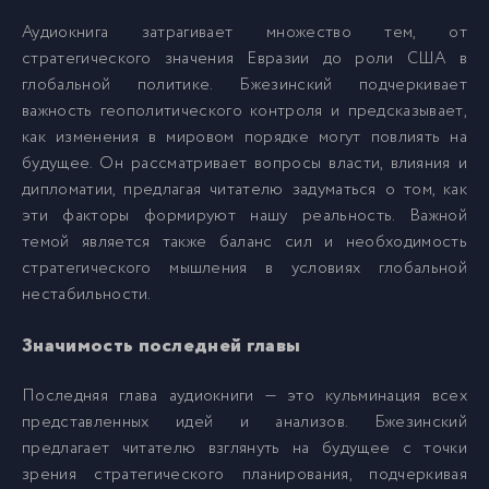
Аудиокнига затрагивает множество тем, от
стратегического значения Евразии до роли США в
017
17
глобальной политике. Бжезинский подчеркивает
важность геополитического контроля и предсказывает,
018
18
как изменения в мировом порядке могут повлиять на
будущее. Он рассматривает вопросы власти, влияния и
дипломатии, предлагая читателю задуматься о том, как
019
19
эти факторы формируют нашу реальность. Важной
темой является также баланс сил и необходимость
020
20
стратегического мышления в условиях глобальной
нестабильности.
021
21
Значимость последней главы
022
22
Последняя глава аудиокниги — это кульминация всех
представленных идей и анализов. Бжезинский
предлагает читателю взглянуть на будущее с точки
023
23
зрения стратегического планирования, подчеркивая