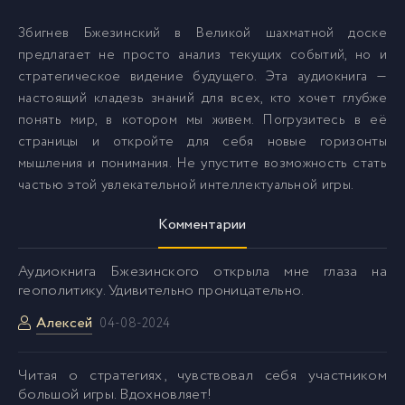
031
31
Збигнев Бжезинский в Великой шахматной доске
предлагает не просто анализ текущих событий, но и
032
32
стратегическое видение будущего. Эта аудиокнига —
настоящий кладезь знаний для всех, кто хочет глубже
понять мир, в котором мы живем. Погрузитесь в её
033
33
страницы и откройте для себя новые горизонты
мышления и понимания. Не упустите возможность стать
034
34
частью этой увлекательной интеллектуальной игры.
Комментарии
035
35
Аудиокнига Бжезинского открыла мне глаза на
036
36
геополитику. Удивительно проницательно.
Алексей
04-08-2024
037
37
Читая о стратегиях, чувствовал себя участником
большой игры. Вдохновляет!
038
38