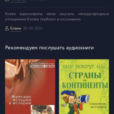
053
53
Kнига вдохновила меня изучать международные
054
54
отношения более глубоко и осознанно.
Елена
30-04-2024
055
55
Рекомендуем послушать аудиокниги
056
56
057
57
058
58
059
59
060
60