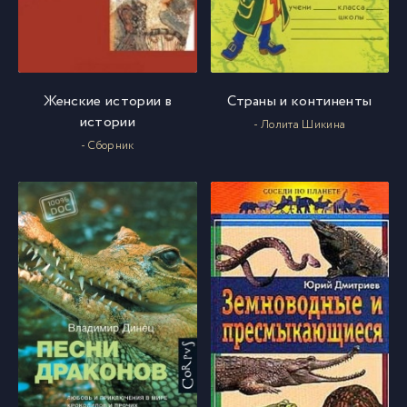
061
61
Женские истории в
Страны и континенты
062
62
истории
- Лолита Шикина
- Сборник
063
63
064
64
065
65
066
66
067
67