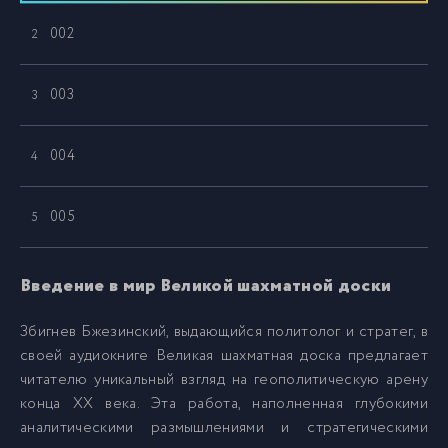
002
2
003
3
004
4
005
5
006
6
Введение в мир Великой шахматной доски
Збигнев Бжезинский, выдающийся политолог и стратег, в
007
7
своей аудиокниге Великая шахматная доска предлагает
читателю уникальный взгляд на геополитическую арену
008
8
конца XX века. Эта работа, наполненная глубокими
аналитическими размышлениями и стратегическими