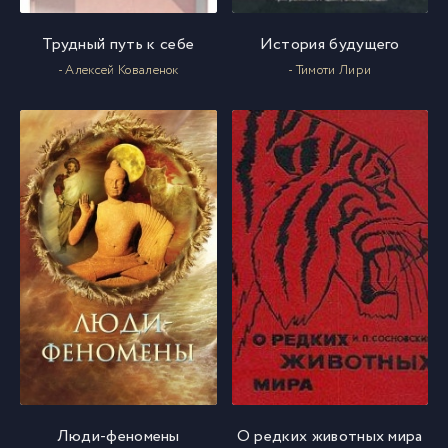
075
75
Трудный путь к себе
История будущего
076
76
- Алексей Коваленок
- Тимоти Лири
077
77
078
78
079
79
Люди-феномены
О редких животных мира