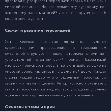
прогнозами, раскрывает перед нами сложные механизмы
009
9
мировой политики. Но что делает эту аудиокнигу по-
настоящему захватывающей? Давайте погрузимся в её
010
содержание и узнаем.
10
Сюжет и развитие персонажей
011
11
Хотя Великая шахматная доска не является
художественным произведением в традиционном
012
12
смысле, её структура и подача материала напоминают
увлекательный стратегический роман. Бжезинский
013
13
мастерски описывает глобальные силы, действующие на
мировой арене, как фигуры на шахматной доске. Каждая
страна, каждый лидер — это отдельный персонаж, со
014
14
своими мотивами и целями. Автор искусно показывает,
как эти персонажи взаимодействуют, создавая сложную
015
15
и динамичную картину международных отношений.
Основные темы и идеи
016
16