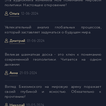
Эта аудиокнига изменила мое понимание мировой
политики. Настоящее откровение!
046
46
Ольга
12-06-2024
047
47
Увлекательный анализ глобальных процессов,
который заставляет задуматься о будущем мира.
048
48
Дмитрий
01-06-2024
049
49
Великая шахматная доска - это ключ к пониманию
современной геополитики. Читается на одном
дыхании.
050
50
Анна
21-05-2024
051
51
Bзгляд Бжезинского на мировую арену поражает
своей глубиной и ясностью. Обязательно к
052
52
прочтению!
Николай
10-05-2024