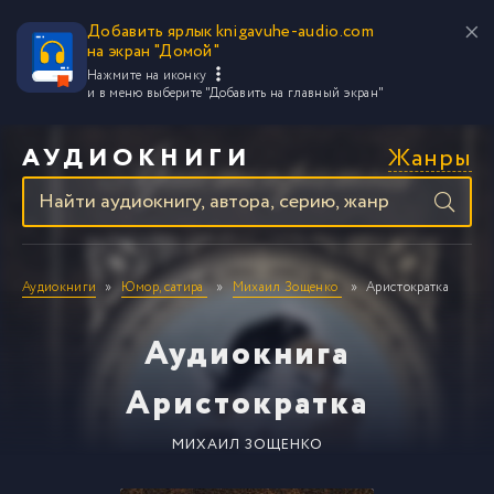
Добавить ярлык knigavuhe-audio.com
на экран "Домой"
Нажмите на иконку
и в меню выберите
"Добавить на главный экран"
Жанры
АУДИОКНИГИ
Аудиокниги
Юмор, сатира
Михаил Зощенко
Аристократка
Аудиокнига
Аристократка
МИХАИЛ ЗОЩЕНКО