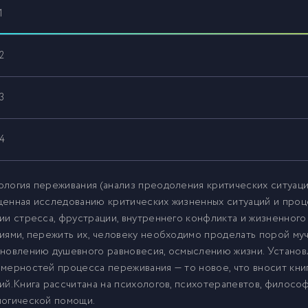
1
2
3
4
логия переживания (анализ преодоления критических ситуац
щенная исследованию критических жизненных ситуаций и про
ии стресса, фрустрации, внутреннего конфликта и жизненного
иями, пережить их, человеку необходимо проделать порой м
новлению душевного равновесия, осмыслению жизни. Установ
мерностей процесса переживания — то новое, что вносит кни
ий.Книга рассчитана на психологов, психотерапевтов, философ
логической помощи.