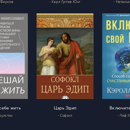
р Фирсов
- Карл Густав Юнг
- Наталь
себе жить
Царь Эдип
Включите
Гоулстон
- Софокл
- Лиф 