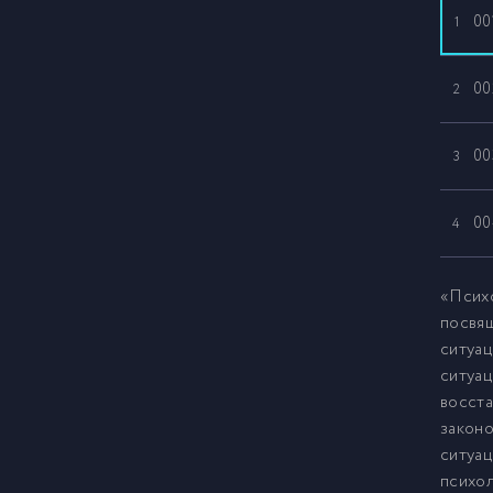
00
1
00
2
00
3
00
4
«Психо
посвя
ситуац
ситуац
восста
законо
ситуац
психо