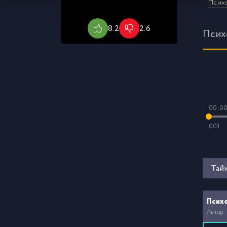
Псих
8.2
2.6
Псих
00:0
001
Тай
Псих
Автор: