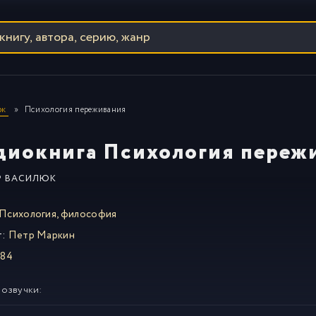
юк
Психология переживания
диокнига Психология переж
Р ВАСИЛЮК
Психология, философия
т:
Петр Маркин
984
 озвучки: