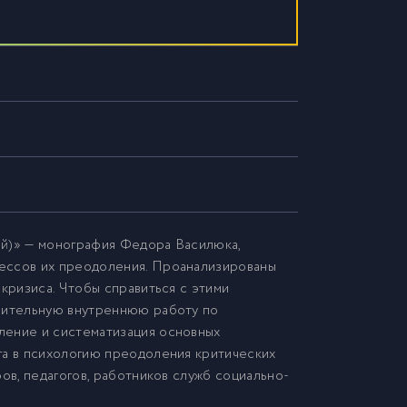
ий)» — монография Федора Василюка,
цессов их преодоления. Проанализированы
 кризиса. Чтобы справиться с этими
учительную внутреннюю работу по
ление и систематизация основных
га в психологию преодоления критических
ов, педагогов, работников служб социально-