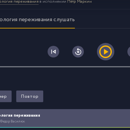
ология переживания
в исполнении
Пётр Маркин
ология переживания слушать
0
мер
Повтор
ология переживания
 Федор Василюк