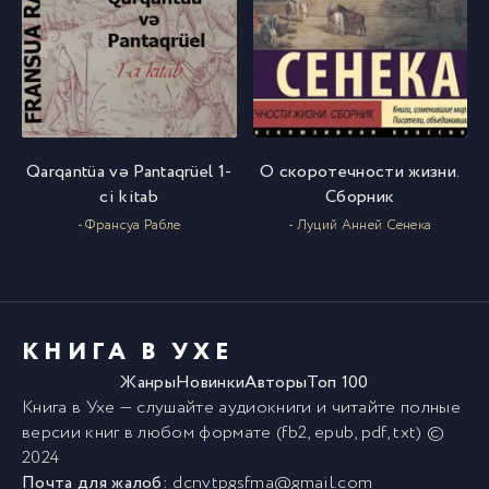
Qarqantüa və Pantaqrüel 1-
О скоротечности жизни.
ci kitab
Сборник
- Франсуа Рабле
- Луций Анней Сенека
КНИГА В УХЕ
Жанры
Новинки
Авторы
Топ 100
Книга в Ухе
— слушайте аудиокниги и читайте полные
версии
книг
в любом формате (fb2, epub, pdf, txt) ©
2024
Почта для жалоб:
dcnvtpgsfma@gmail.com