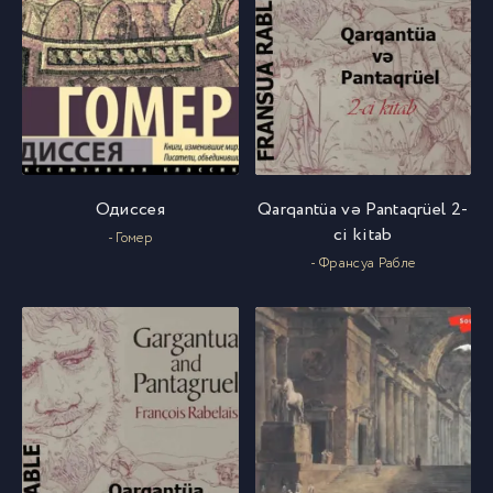
Одиссея
Qarqantüa və Pantaqrüel 2-
ci kitab
- Гомер
- Франсуа Рабле