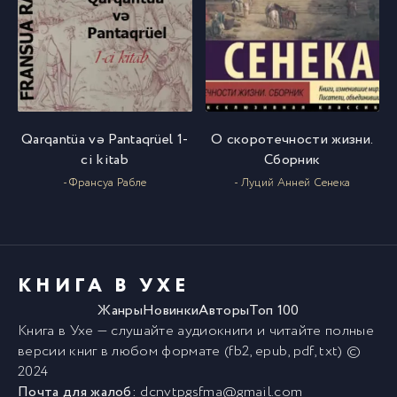
Qarqantüa və Pantaqrüel 1-
О скоротечности жизни.
ci kitab
Сборник
- Франсуа Рабле
- Луций Анней Сенека
КНИГА В УХЕ
Жанры
Новинки
Авторы
Топ 100
Книга в Ухе
— слушайте аудиокниги и читайте полные
версии
книг
в любом формате (fb2, epub, pdf, txt) ©
2024
Почта для жалоб:
dcnvtpgsfma@gmail.com