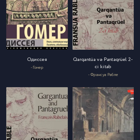
Одиссея
Qarqantüa və Pantaqrüel 2-
ci kitab
- Гомер
- Франсуа Рабле