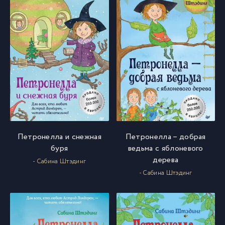
Петронелла и снежная
Петронелла – добрая
буря
ведьма с яблоневого
дерева
- Сабина Штэдинг
- Сабина Штэдинг