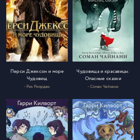
Перси Джексон и море
Чудовища и красавицы.
Чудовищ
Опасные сказки
- Рик Риордан
- Соман Чайнани