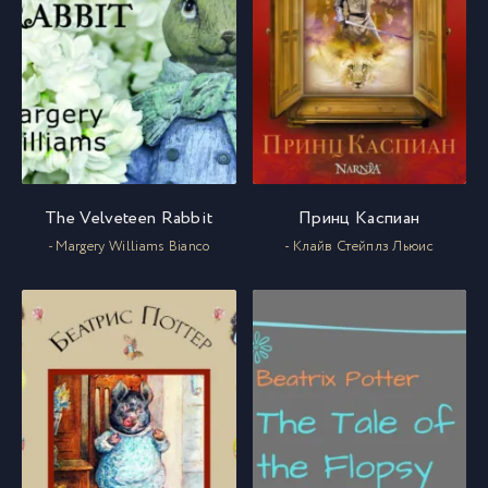
The Velveteen Rabbit
Принц Каспиан
- Margery Williams Bianco
- Клайв Стейплз Льюис