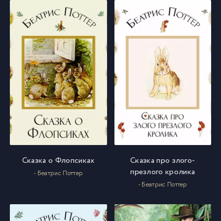
Сказка о Флопсиках
Сказка про злого-
презлого кролика
- Беатрис Поттер
- Беатрис Поттер