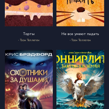
Торты
Не все умеют падать
- Тоон Теллеген
- Тоон Теллеген