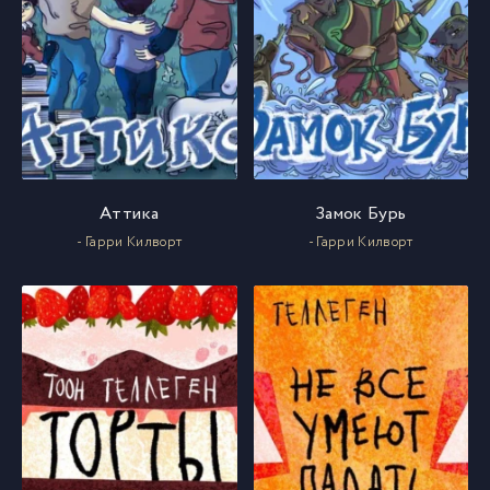
Аттика
Замок Бурь
- Гарри Килворт
- Гарри Килворт