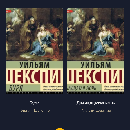
Буря
Двенадцатая ночь
- Уильям Шекспир
- Уильям Шекспир