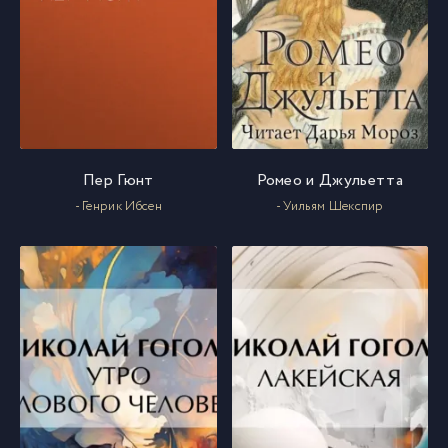
Пер Гюнт
Ромео и Джульетта
- Генрик Ибсен
- Уильям Шекспир