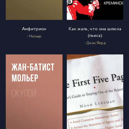
Амфитрион
Как жаль, что она шлюха
(пьеса)
- Мольер
- Джон Форд