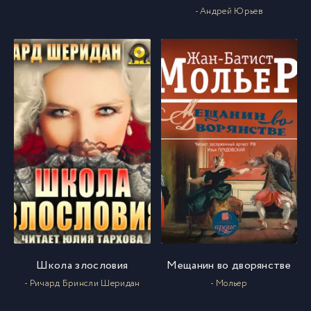
- Андрей Юрьев
Школа злословия
Мещанин во дворянстве
- Ричард Бринсли Шеридан
- Мольер