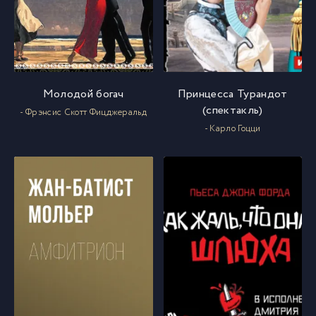
Молодой богач
Принцесса Турандот
(спектакль)
- Фрэнсис Скотт Фицджеральд
- Карло Гоцци