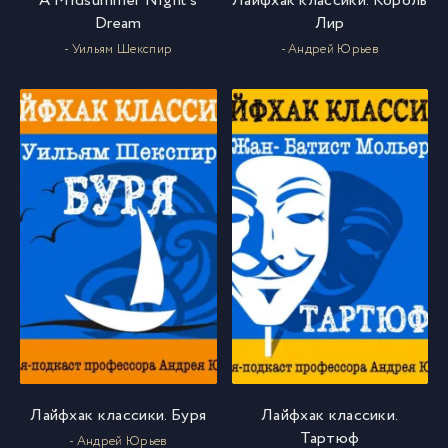
A Midsummer Night’s
Лайфхак классики. Король
Dream
Лир
- Уильям Шекспир
- Андрей Юрьев
Лайфхак классики. Буря
Лайфхак классики.
Тартюф
- Андрей Юрьев