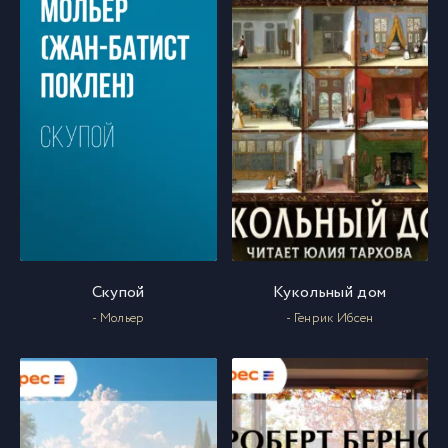
Скупой
Кукольный дом
- Мольер
- Генрик Ибсен