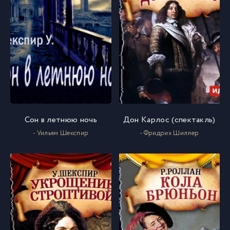
Сон в летнюю ночь
Дон Карлос (спектакль)
- Уильям Шекспир
- Фридрих Шиллер