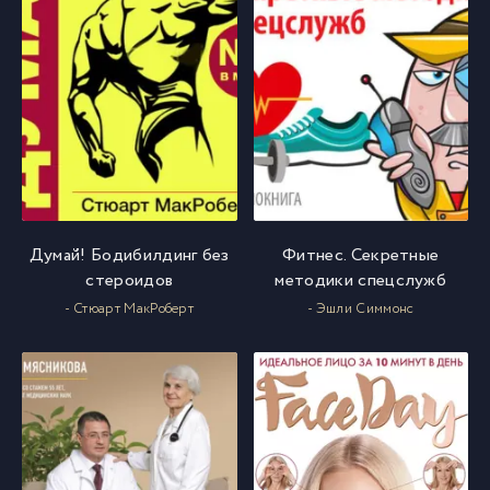
Думай! Бодибилдинг без
Фитнес. Секретные
стероидов
методики спецслужб
- Стюарт МакРоберт
- Эшли Симмонс