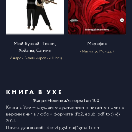
Мой бункай: Текки,
Марафон
Хейаны, Санчин
- Магнитус Молодой
- Андрей Владимирович Швец
КНИГА В УХЕ
Жанры
Новинки
Авторы
Топ 100
Книга в Ухе
— слушайте аудиокниги и читайте полные
версии
книг
в любом формате (fb2, epub, pdf, txt) ©
2024
Почта для жалоб:
dcnvtpgsfma@gmail.com