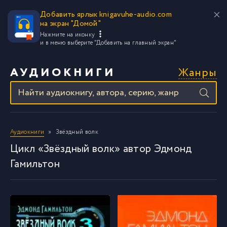
Добавить ярлык knigavuhe-audio.com
на экран "Домой"
Нажмите на иконку
и в меню выберите
"Добавить на главный экран"
Жанры
АУДИОКНИГИ
Аудиокниги
Звёздный волк
Цикл «Звёздный волк» автор Эдмонд
Гамильтон