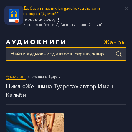
Добавить ярлык knigavuhe-audio.com
на экран "Домой"
Нажмите на иконку
и в меню выберите
"Добавить на главный экран"
Жанры
АУДИОКНИГИ
Аудиокниги
Женщина Туарега
Цикл «Женщина Туарега» автор Иман
Кальби