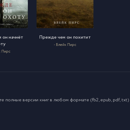
 он начнёт
Прежде чем он похитит
оту
- Блейк Пирс
к Пирс
йте полные версии
книг
в любом формате (fb2, epub, pdf, txt