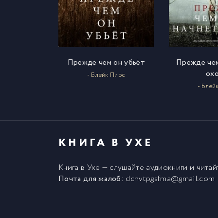
Прежде чем он убьёт
Прежде чем
ох
- Блейк Пирс
- Блей
КНИГА В УХЕ
Книга в Ухе
— слушайте аудиокниги и чита
Почта для жалоб:
dcnvtpgsfma@gmail.com