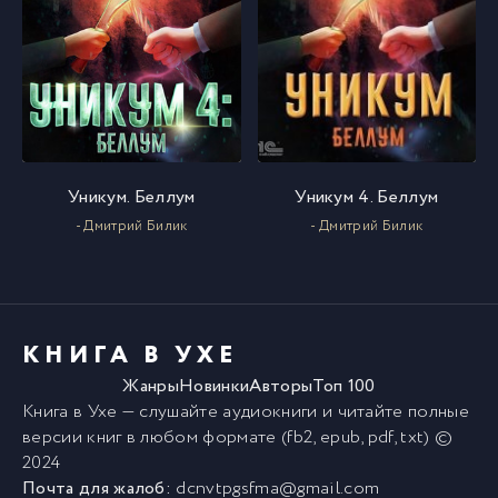
Уникум. Беллум
Уникум 4. Беллум
- Дмитрий Билик
- Дмитрий Билик
КНИГА В УХЕ
Жанры
Новинки
Авторы
Топ 100
Книга в Ухе
— слушайте аудиокниги и читайте полные
версии
книг
в любом формате (fb2, epub, pdf, txt) ©
2024
Почта для жалоб:
dcnvtpgsfma@gmail.com