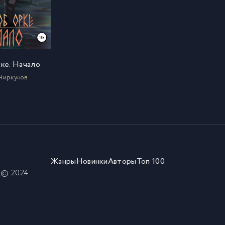
рке. Начало
 Чиркунов
Жанры
Новинки
Авторы
Топ 100
) © 2024