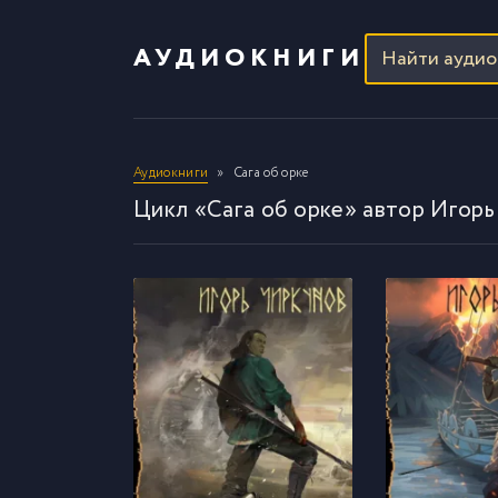
АУДИОКНИГИ
Аудиокниги
Сага об орке
Цикл «Сага об орке» автор Игорь