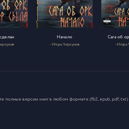
сделан
Начало
Сага об о
Чиркунов
- Игорь Чиркунов
- Игорь
йте полные версии
книг
в любом формате (fb2, epub, pdf, txt