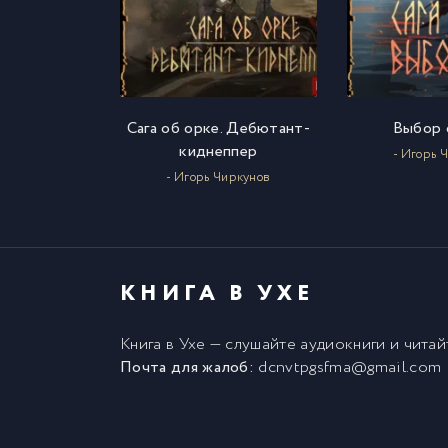
Сага об орке. Дебютант-
Выбор 
киднеппер
- Игорь 
- Игорь Чиркунов
КНИГА В УХЕ
Книга в Ухе
— слушайте аудиокниги и чита
Почта для жалоб:
dcnvtpgsfma@gmail.com