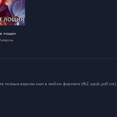
е лощин
Питерсон
йте полные версии
книг
в любом формате (fb2, epub, pdf, txt