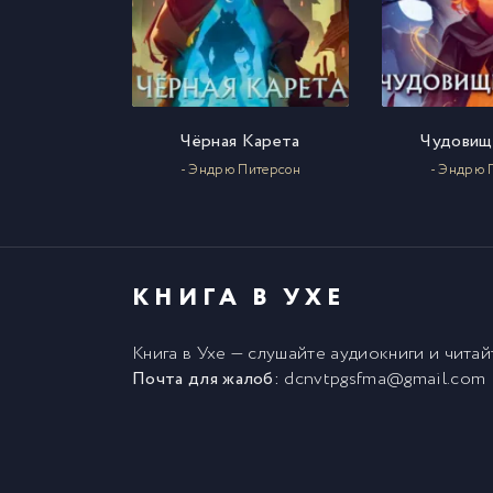
Чёрная Карета
Чудовищ
- Эндрю Питерсон
- Эндрю 
КНИГА В УХЕ
Книга в Ухе
— слушайте аудиокниги и чита
Почта для жалоб:
dcnvtpgsfma@gmail.com