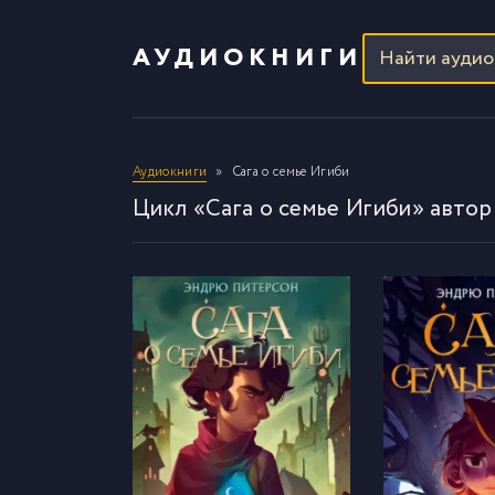
АУДИОКНИГИ
Аудиокниги
Сага о семье Игиби
Цикл «Сага о семье Игиби» авто