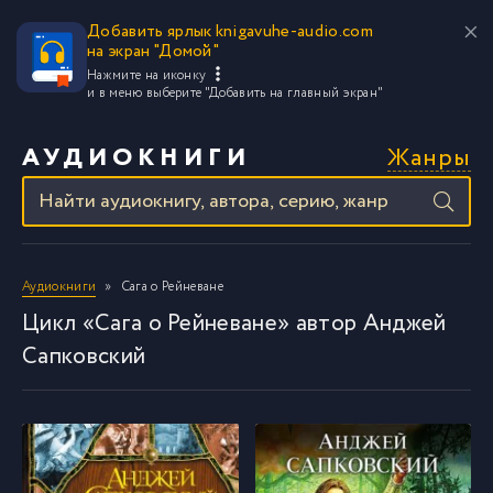
Добавить ярлык knigavuhe-audio.com
на экран "Домой"
Нажмите на иконку
и в меню выберите
"Добавить на главный экран"
Жанры
АУДИОКНИГИ
Аудиокниги
Сага о Рейневане
Цикл «Сага о Рейневане» автор Анджей
Сапковский