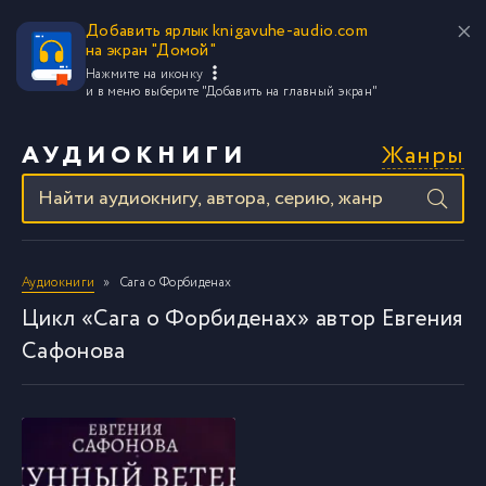
Добавить ярлык knigavuhe-audio.com
на экран "Домой"
Нажмите на иконку
и в меню выберите
"Добавить на главный экран"
Жанры
АУДИОКНИГИ
Аудиокниги
Сага о Форбиденах
Цикл «Сага о Форбиденах» автор Евгения
Сафонова