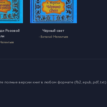
ди Розовой
Чёрный свет
мли
- Виталий Мелентьев
 Мелентьев
йте полные версии
книг
в любом формате (fb2, epub, pdf, txt