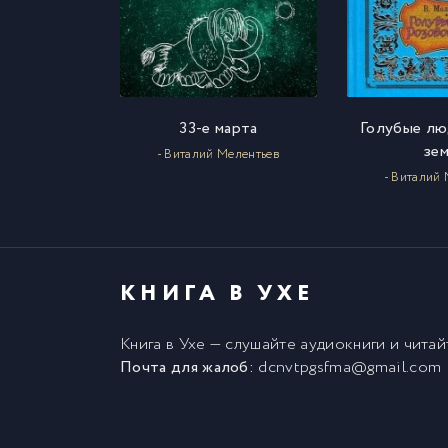
33-е марта
Голубые лю
зе
- Виталий Мелентьев
- Виталий
КНИГА В УХЕ
Книга в Ухе
— слушайте аудиокниги и чита
Почта для жалоб:
dcnvtpgsfma@gmail.com