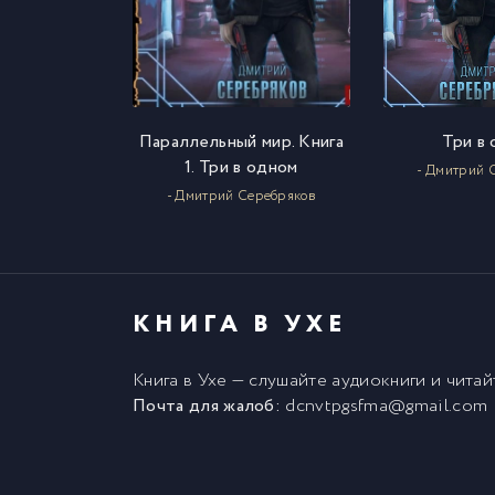
Параллельный мир. Книга
Три в
1. Три в одном
- Дмитрий 
- Дмитрий Серебряков
КНИГА В УХЕ
Книга в Ухе
— слушайте аудиокниги и чита
Почта для жалоб:
dcnvtpgsfma@gmail.com