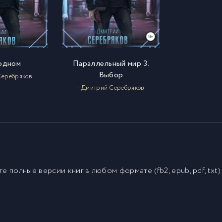
 одном
Параллельный мир 3.
Выбор
Серебряков
- Дмитрий Серебряков
йте полные версии
книг
в любом формате (fb2, epub, pdf, txt