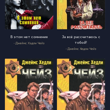
В этом нет сомнения
За всё рассчитаюсь с
тобой!
- Джеймс Хэдли Чейз
- Джеймс Хедли Чейз