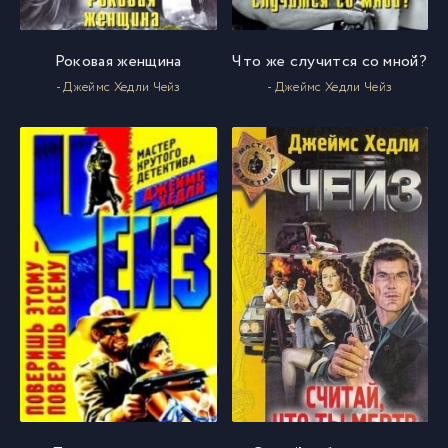
Роковая женщина
Что же случится со мной?
- Джеймс Хедли Чейз
- Джеймс Хедли Чейз