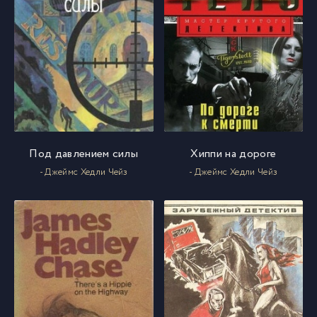
Под давлением силы
Хиппи на дороге
- Джеймс Хедли Чейз
- Джеймс Хедли Чейз