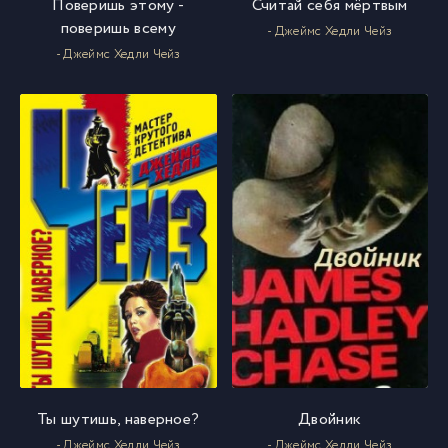
Поверишь этому -
Считай себя мёртвым
поверишь всему
- Джеймс Хедли Чейз
- Джеймс Хедли Чейз
Ты шутишь, наверное?
Двойник
- Джеймс Хедли Чейз
- Джеймс Хедли Чейз