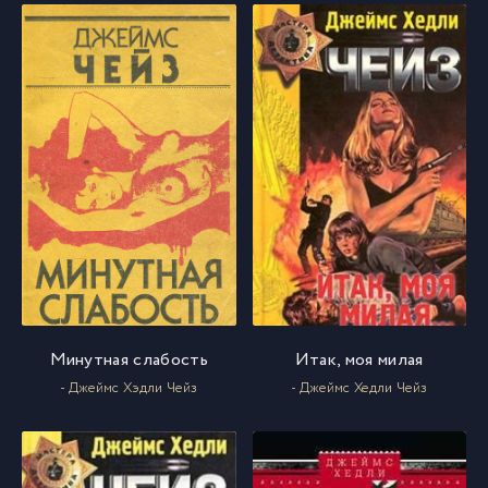
Минутная слабость
Итак, моя милая
- Джеймс Хэдли Чейз
- Джеймс Хедли Чейз