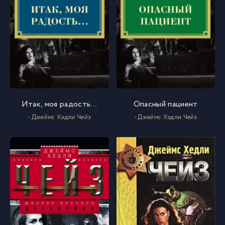
Итак, моя радость…
Опасный пациент
- Джеймс Хэдли Чейз
- Джеймс Хэдли Чейз