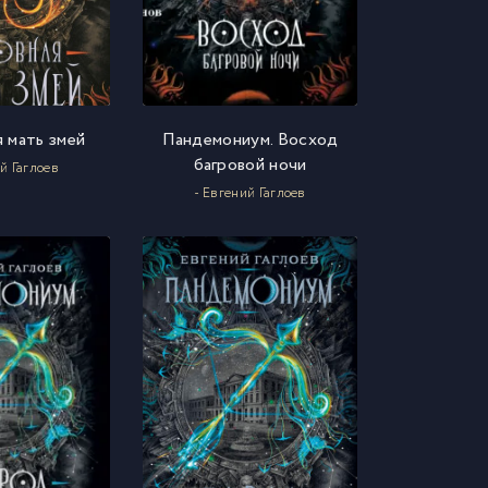
 мать змей
Пандемониум. Восход
багровой ночи
й Гаглоев
- Евгений Гаглоев