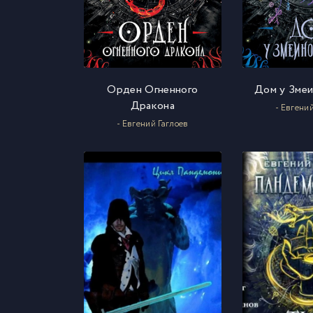
Орден Огненного
Дом у Змеи
Дракона
- Евгени
- Евгений Гаглоев