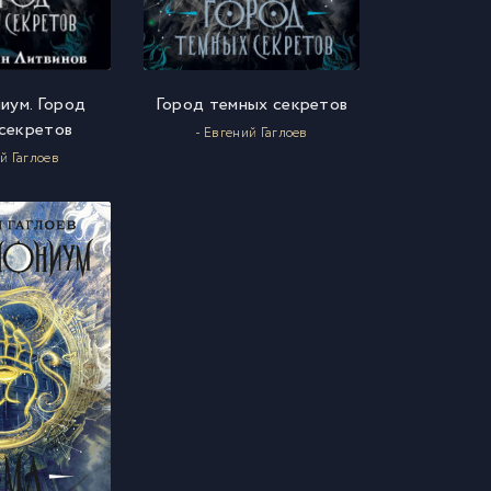
иум. Город
Город темных секретов
секретов
- Евгений Гаглоев
й Гаглоев