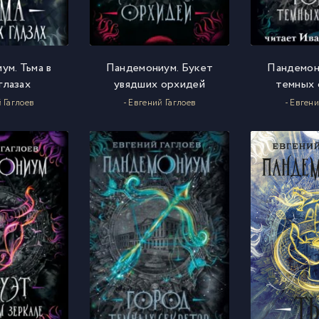
ум. Тьма в
Пандемониум. Букет
Пандемон
глазах
увядших орхидей
темных 
й Гаглоев
- Евгений Гаглоев
- Евгени