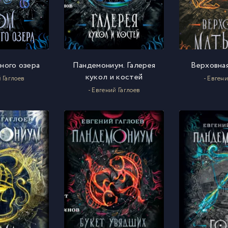
ного озера
Пандемониум. Галерея
Верховная
кукол и костей
й Гаглоев
- Евгени
- Евгений Гаглоев