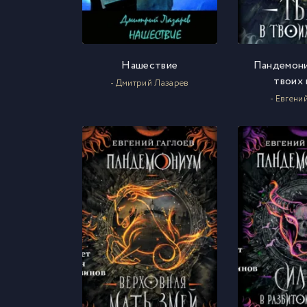
Нашествие
Пандемони
твоих 
- Дмитрий Лазарев
- Евгени