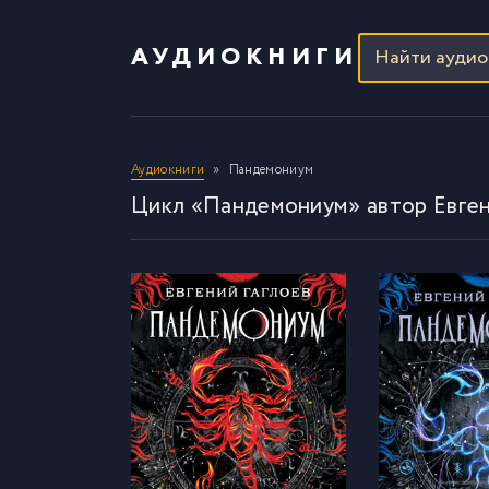
АУДИОКНИГИ
Аудиокниги
Пaндемониум
Цикл «Пaндемониум» автор Евген