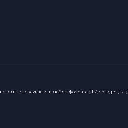
йте полные версии
книг
в любом формате (fb2, epub, pdf, txt