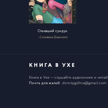
Оживший сундук
- Сильвана Дзанколо
КНИГА В УХЕ
Книга в Ухе
— слушайте аудиокниги и чита
Почта для жалоб:
dcnvtpgsfma@gmail.com