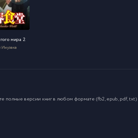
гого мира 2
й Инузака
йте полные версии
книг
в любом формате (fb2, epub, pdf, txt