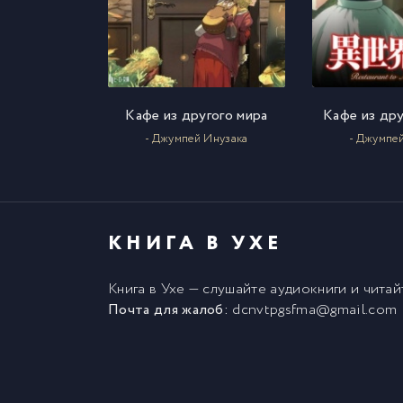
Кафе из другого мира
Кафе из дру
- Джумпей Инузака
- Джумпе
КНИГА В УХЕ
Книга в Ухе
— слушайте аудиокниги и чита
Почта для жалоб:
dcnvtpgsfma@gmail.com