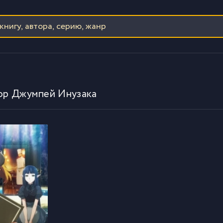
тор Джумпей Инузака