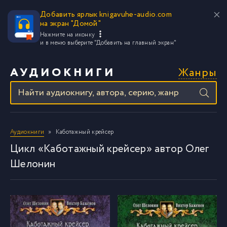
Добавить ярлык knigavuhe-audio.com
на экран "Домой"
Нажмите на иконку
и в меню выберите
"Добавить на главный экран"
Жанры
АУДИОКНИГИ
Аудиокниги
Каботажный крейсер
Цикл «Каботажный крейсер» автор Олег
Шелонин