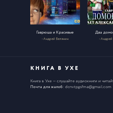
Гаврюша и Красивые
Два домо
- Андрей Белянин
- Андрей
КНИГА В УХЕ
Книга в Ухе
— слушайте аудиокниги и чита
Почта для жалоб:
dcnvtpgsfma@gmail.com