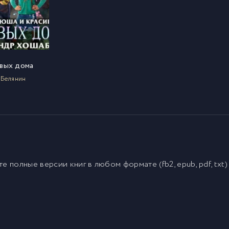
вых дома
 Белянин
йте полные версии
книг
в любом формате (fb2, epub, pdf, txt