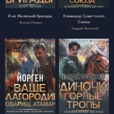
Я из Железной бригады
Командор Советского
Союза
- Виктор Мишин
- Андрей Земляной