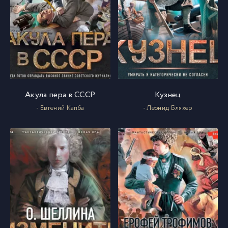
Акула пера в СССР
Кузнец
- Евгений Капба
- Леонид Бляхер