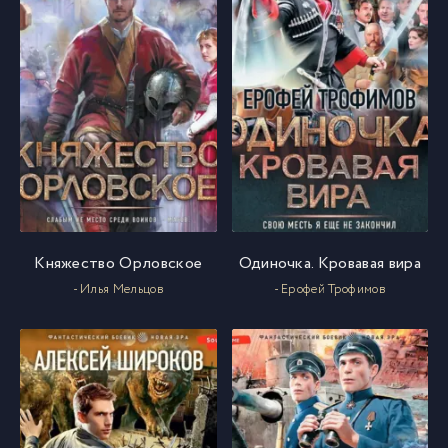
Княжество Орловское
Одиночка. Кровавая вира
- Илья Мельцов
- Ерофей Трофимов