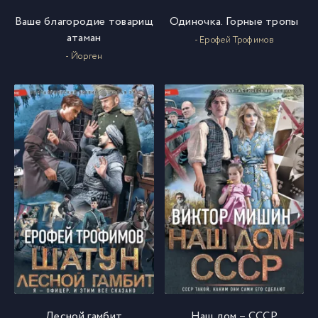
Ваше благородие товарищ
Одиночка. Горные тропы
атаман
- Ерофей Трофимов
- Йорген
Лесной гамбит
Наш дом – СССР