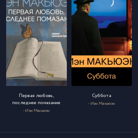
Первая любовь,
Суббота
последнее помазание
- Иэн Макьюэн
- Иэн Макьюэн