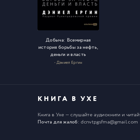
Добыча: Всемирная
история борьбы за нефть,
деньги и власть
- Дэниел Ергин
КНИГА В УХЕ
Книга в Ухе
— слушайте аудиокниги и чита
Почта для жалоб:
dcnvtpgsfma@gmail.com