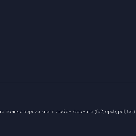
йте полные версии
книг
в любом формате (fb2, epub, pdf, txt