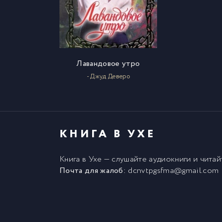
Лавандовое утро
- Джуд Деверо
КНИГА В УХЕ
Книга в Ухе
— слушайте аудиокниги и чита
Почта для жалоб:
dcnvtpgsfma@gmail.com