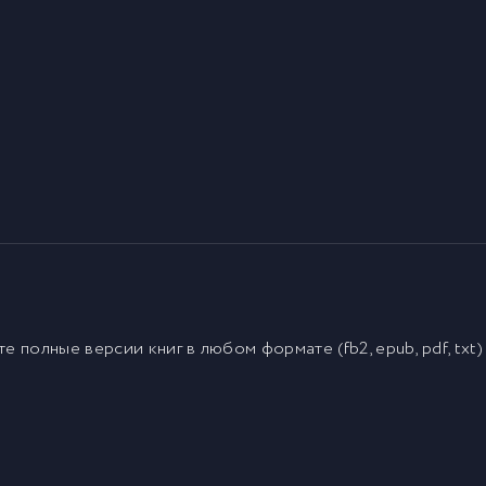
йте полные версии
книг
в любом формате (fb2, epub, pdf, txt