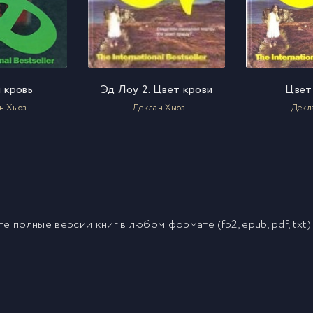
 кровь
Эд Лоу 2. Цвет крови
Цвет
ан Хьюз
- Деклан Хьюз
- Декл
йте полные версии
книг
в любом формате (fb2, epub, pdf, txt