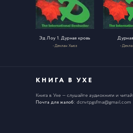
Эд Лоу 1. Дурная кровь
Дурная
- Деклан Хьюз
- Декл
КНИГА В УХЕ
Книга в Ухе
— слушайте аудиокниги и чита
Почта для жалоб:
dcnvtpgsfma@gmail.com