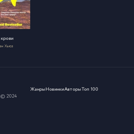
 крови
ан Хьюз
Жанры
Новинки
Авторы
Топ 100
) © 2024