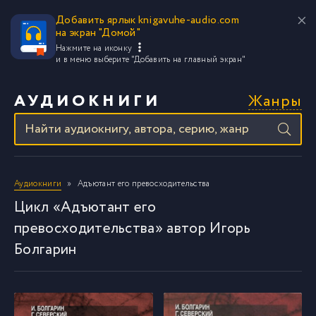
Добавить ярлык knigavuhe-audio.com
на экран "Домой"
Нажмите на иконку
и в меню выберите
"Добавить на главный экран"
Жанры
АУДИОКНИГИ
Аудиокниги
Адъютант его превосходительства
Цикл «Адъютант его
превосходительства» автор Игорь
Болгарин