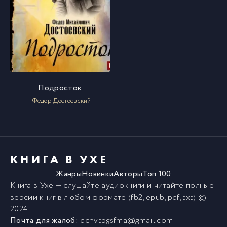
Подросток
- Федор Достоевский
КНИГА В УХЕ
Жанры
Новинки
Авторы
Топ 100
Книга в Ухе
— слушайте аудиокниги и читайте полные
версии
книг
в любом формате (fb2, epub, pdf, txt) ©
2024
Почта для жалоб:
dcnvtpgsfma@gmail.com