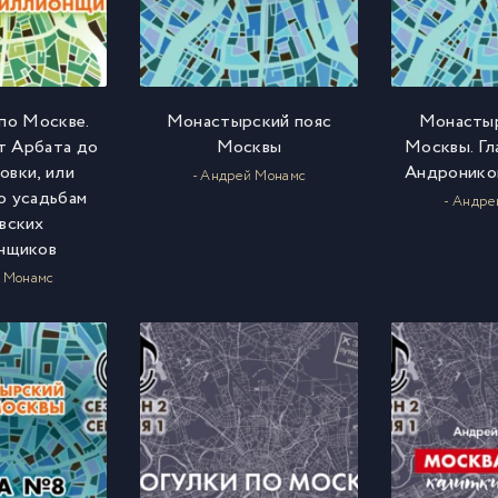
 по Москве.
Монастырский пояс
Монастыр
т Арбата до
Москвы
Москвы. Гла
овки, или
Андронико
- Андрей Монамс
о усадьбам
- Андре
вских
нщиков
й Монамс