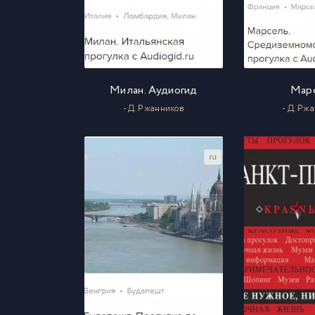
Милан. Аудиогид
Мар
- Д. Ржанников
- Д. Рж