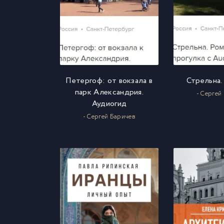
Петергоф: от вокзала в
Стрельна.
парк Александрия.
- Сергей
Аудиогид
- Сергей Баричев