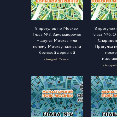
8 прогулок по Москве.
8 прогулок
Глава №3. Замоскворечье
Глава №6. О
– другая Москва, или
Спиридон
почему Москву называли
Прогулка п
большой деревней
моско
миллио
- Андрей Монамс
- Андре