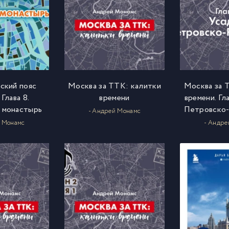
ский пояс
Москва за ТТК: калитки
Москва за 
Глава 8.
времени
времени. Гла
 монастырь
Петровско-
- Андрей Монамс
й Монамс
- Андре