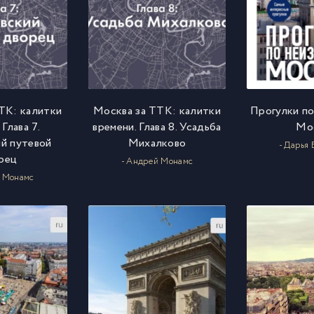
ТК: калитки
Москва за ТТК: калитки
Прогулки по
 Глава 7.
времени. Глава 8. Усадьба
Мо
й путевой
Михалково
- Дарья 
рец
- Андрей Монамс
й Монамс