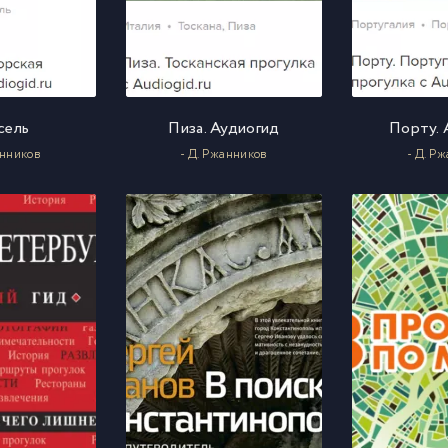
сель
Пиза. Аудиогид
Порту. 
анников
- Д. Ржанников
- Д. Р