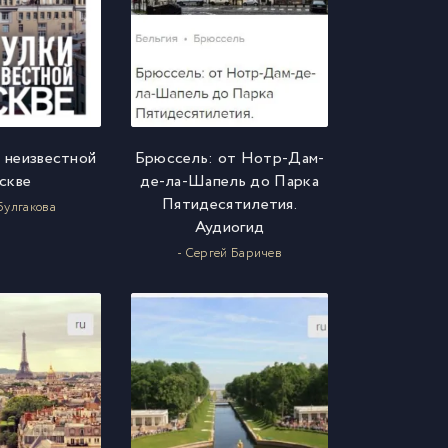
 неизвестной
Брюссель: от Нотр-Дам-
скве
де-ла-Шапель до Парка
Пятидесятилетия.
Булгакова
Аудиогид
- Сергей Баричев