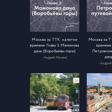
Москва за ТТК: калитки
Москва за Т
времени. Глава 3. Мамонова
времени.
дача (Воробьёвы горы)
Петровски
дво
- Андрей Монамс
- Андре