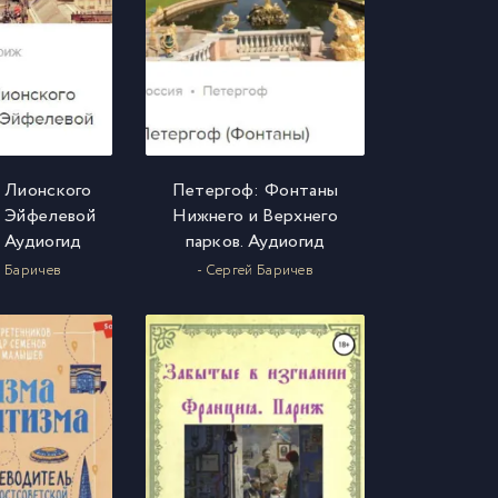
 Лионского
Петергоф: Фонтаны
о Эйфелевой
Нижнего и Верхнего
 Аудиогид
парков. Аудиогид
й Баричев
- Сергей Баричев