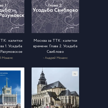
ТТК: калитки
Москва за ТТК: калитки
ва 1. Усадьба
времени. Глава 2. Усадьба
Разумовское
Свиблово
й Монамс
- Андрей Монамс