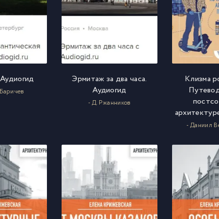
 Аудиогид
Эрмитаж за два часа.
Клизма р
Аудиогид
Путевод
 Баричев
постсо
- Д. Ржанников
архитектур
- Даниил В