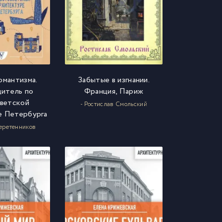
омантизма.
Забытые в изгнании.
итель по
Франция, Париж
ветской
- Ростислав Смольский
е Петербурга
еретенников