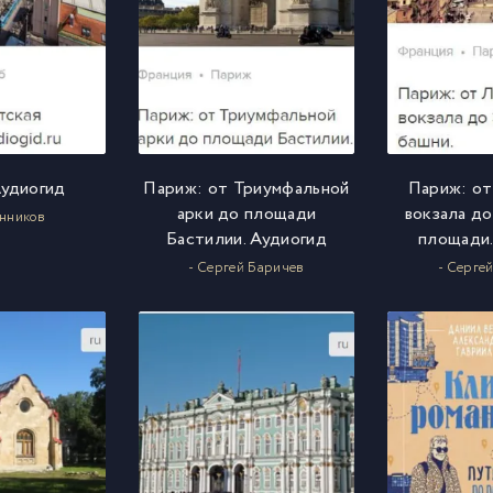
Аудиогид
Париж: от Триумфальной
Париж: от
арки до площади
вокзала д
анников
Бастилии. Аудиогид
площади.
- Сергей Баричев
- Серге