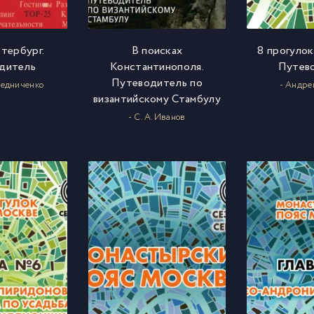
тербург.
В поисках
8 прогулок
дитель
Константинополя.
Путев
Путеводитель по
редниченко
- Андре
византийскому Стамбулу
- С. А. Иванов