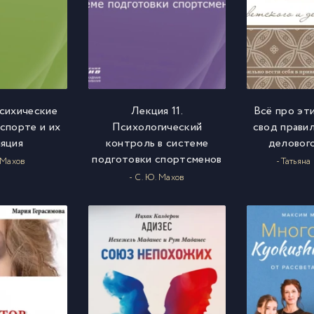
Психические
Лекция 11.
Всё про эт
 спорте и их
Психологический
свод правил
ляция
контроль в системе
деловог
подготовки спортсменов
. Махов
- Татьяна
- С. Ю. Махов