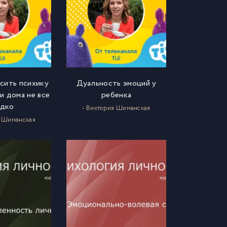
сить психику
Дуальность эмоций у
и дома не все
ребенка
адко
- Виктория Шиманская
я Шиманская