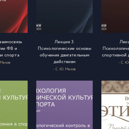
Взаимосвязь
Лекция 3.
Лекц
гии ФВ и
Психологические основы
Психологиче
ии спорта
обучения двигательным
спортивной 
действиям
. Махов
- С. Ю
- С. Ю. Махов