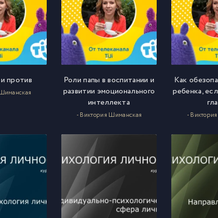
 и против
Роли папы в воспитании и
Как обезопа
развитии эмоционального
ребенка, есл
 Шиманская
интеллекта
гл
- Виктория Шиманская
- Виктори