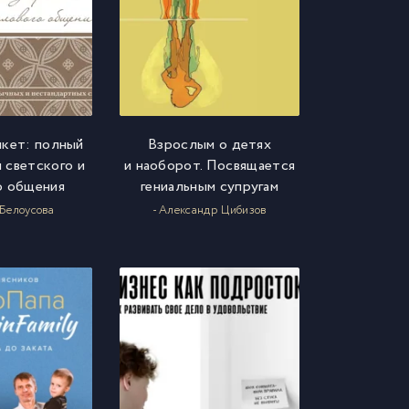
икет: полный
Взрослым о детях
 светского и
и наоборот. Посвящается
о общения
гениальным супругам
 Белоусова
- Александр Цибизов