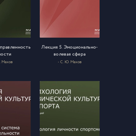
аправленность
Лекция 5. Эмоционально-
ности
волевая сфера
. Махов
- С. Ю. Махов