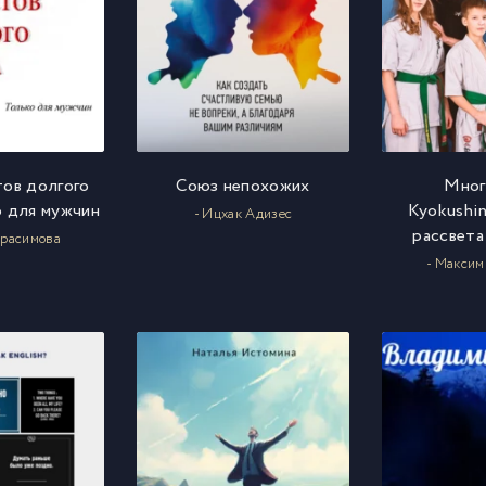
тов долгого
Союз непохожих
Мног
о для мужчин
Kyokushin
- Ицхак Адизес
рассвета
ерасимова
- Максим