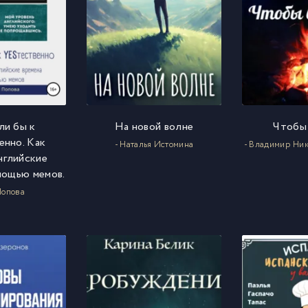
ли бы к
На новой волне
Чтобы
енно. Как
- Наталья Истомина
- Владимир Ник
нглийские
мощью мемов.
 Попова