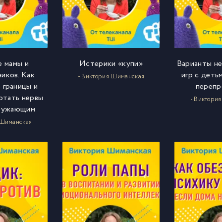
 мамы и
Истерики «купи»
Варианты н
иков. Как
игр с детьм
- Виктория Шиманская
 границы и
перепр
отать нервы
- Виктори
кружающим
 Шиманская