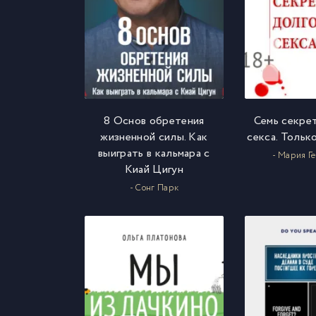
8 Основ обретения
Семь секре
жизненной силы. Как
секса. Тольк
выиграть в кальмара с
- Мария Г
Киай Цигун
- Сонг Парк