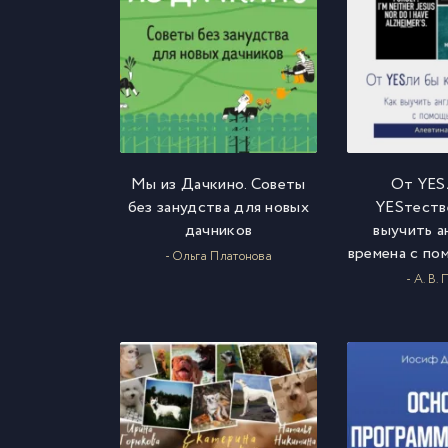
Мы из Дачкино. Советы
От YES
без занудства для новых
YESтеств
дачников
выучить а
времена c по
- Ольга Платонова
- А. В.