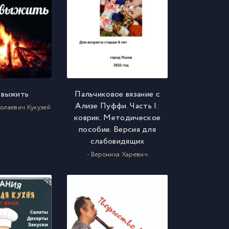
 выжить
Пальчиковое вязание с
Ализе Пуффи. Часть I:
олаевич Кукузей
коврик. Методическое
пособие. Версия для
слабовидящих
- Вероника Харевич