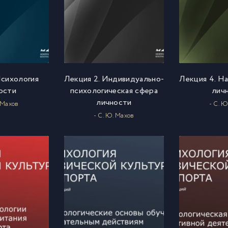
Психология
Лекция 2. Индивидуально-
Лекция 4. Н
ости
психологическая сфера
лич
личности
. Махов
- С. Ю
- С. Ю. Махов