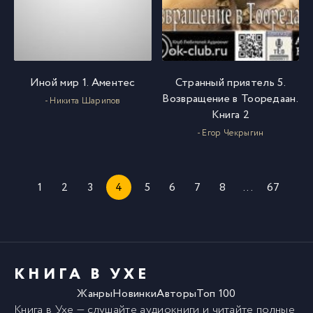
Иной мир 1. Аментес
Странный приятель 5.
Возвращение в Тооредаан.
- Никита Шарипов
Книга 2
- Егор Чекрыгин
1
2
3
4
5
6
7
8
...
67
КНИГА В УХЕ
Жанры
Новинки
Авторы
Топ 100
Книга в Ухе
— слушайте аудиокниги и читайте полные