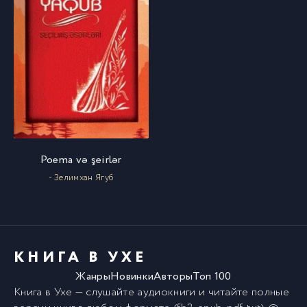
Poema və şeirlər
- Зелимхан Ягуб
КНИГА В УХЕ
Жанры
Новинки
Авторы
Топ 100
Книга в Ухе
— слушайте аудиокниги и читайте полные