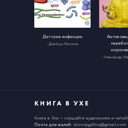
Детские инфекции
Антикови
перебо
- Джейхун Рагимли
корона
- Александр И
КНИГА В УХЕ
Книга в Ухе
— слушайте аудиокниги и чита
Почта для жалоб:
dcnvtpgsfma@gmail.com