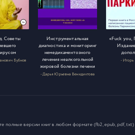
д. Советы
Инструментальная
«Fuck you, 
левшего
диагностика и мониторинг
Издание
вирусом
немедикаментозного
допол
лечения неалкогольной
ванович Бубнов
- Игорь
жировой болезни печени
- Дарья Юрьевна Венидиктова
йте полные версии
книг
в любом формате (fb2, epub, pdf, txt