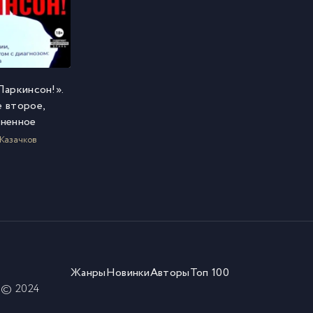
Паркинсон!».
 второе,
ненное
 Казачков
Жанры
Новинки
Авторы
Топ 100
) © 2024