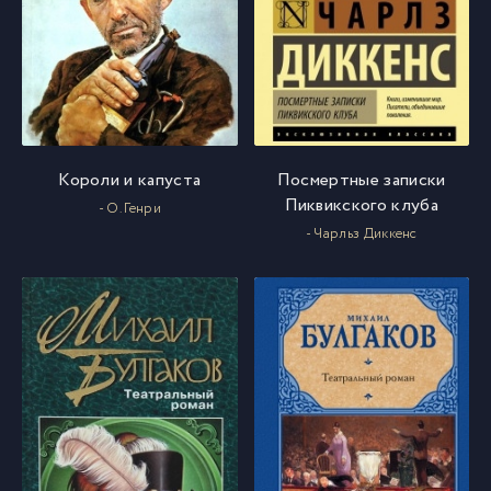
Короли и капуста
Посмертные записки
Пиквикского клуба
- О. Генри
- Чарльз Диккенс