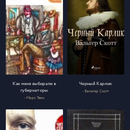
Как меня выбирали в
Черный Карлик
губернаторы
- Вальтер Скотт
- Марк Твен