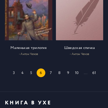
Маленькая трилогия
Шведская спичка
- Антон Чехов
- Антон Чехов
3
4
5
6
7
8
9
10
...
61
КНИГА В УХЕ