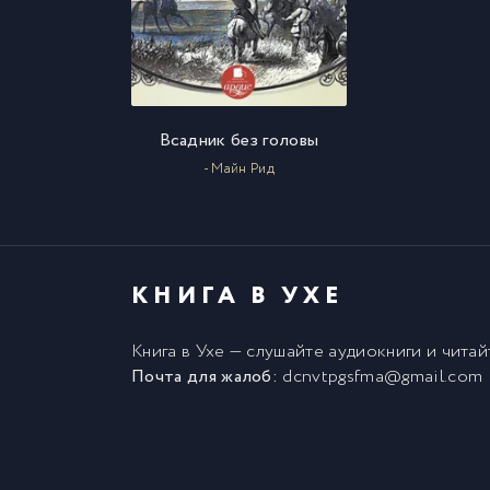
Всадник без головы
- Майн Рид
КНИГА В УХЕ
Книга в Ухе
— слушайте аудиокниги и чита
Почта для жалоб:
dcnvtpgsfma@gmail.com