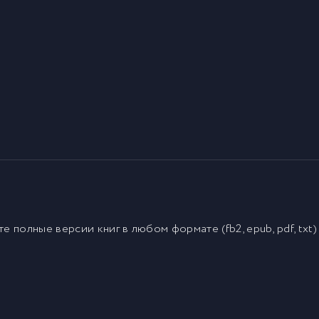
йте полные версии
книг
в любом формате (fb2, epub, pdf, txt