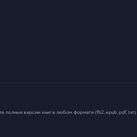
йте полные версии
книг
в любом формате (fb2, epub, pdf, txt