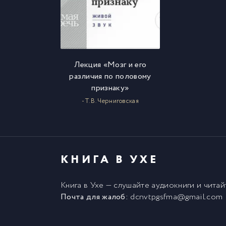
Лекция «Мозг и его
различия по половому
признаку»
- Т. В. Черниговская
КНИГА В УХЕ
Книга в Ухе
— слушайте аудиокниги и чита
Почта для жалоб:
dcnvtpgsfma@gmail.com