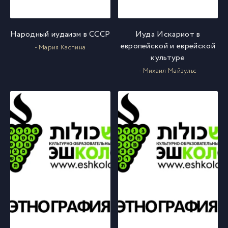
Народный иудаизм в СССР
Иуда Искариот в
европейской и еврейской
- Мария Каспина
культуре
- Михаил Майзульс