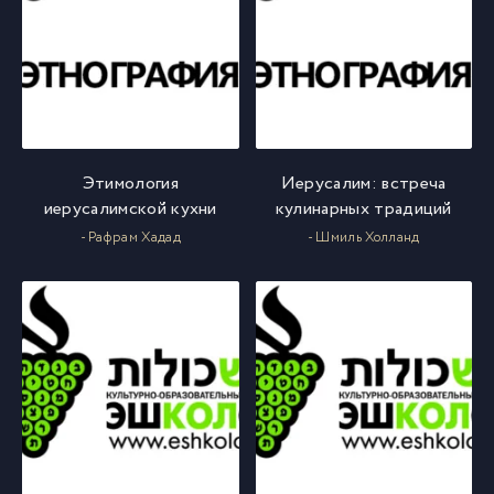
Этимология
Иерусалим: встреча
иерусалимской кухни
кулинарных традиций
- Рафрам Хадад
- Шмиль Холланд