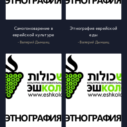
Самогоноварение в
Этнография еврейской
еврейской культуре
еды
- Валерий Дымшиц
- Валерий Дымшиц