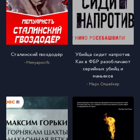
Сталинский гвоздодёр
Убийца сидит напротив.
Как в ФБР разоблачают
- МемуаристЪ
серийных убийц и
маньяков
- Марк Олшейкер