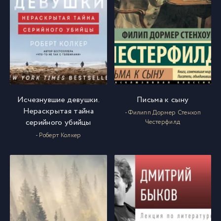
Исчезнувшие девушки.
Письма к сыну
Нераскрытая тайна
- Филипп Дормер Стенхоп
серийного убийцы
Честерфилд
- Роберт Колкер