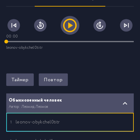
00:00
leonov-obykchel0titr
Таймер
Повтор
Обыкновенный человек
Автор: Леонид Леонов
leonov-obykchel0titr
1