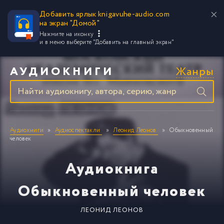
Добавить ярлык knigavuhe-audio.com
на экран "Домой"
Нажмите на иконку
и в меню выберите
"Добавить на главный экран"
Жанры
АУДИОКНИГИ
Аудиокниги
Аудиоспектакли
Леонид Леонов
Обыкновенный
человек
Аудиокнига
Обыкновенный человек
ЛЕОНИД ЛЕОНОВ