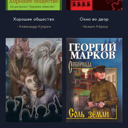
Хорошее общество
Окно во двор
- Александр Куприн
- Уильям Айриш