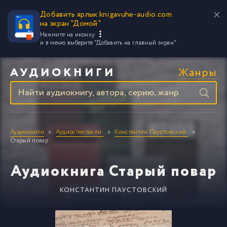
Добавить ярлык knigavuhe-audio.com
на экран "Домой"
Нажмите на иконку
и в меню выберите
"Добавить на главный экран"
Жанры
АУДИОКНИГИ
Аудиокниги
Аудиоспектакли
Константин Паустовский
Старый повар
Аудиокнига Старый повар
КОНСТАНТИН ПАУСТОВСКИЙ