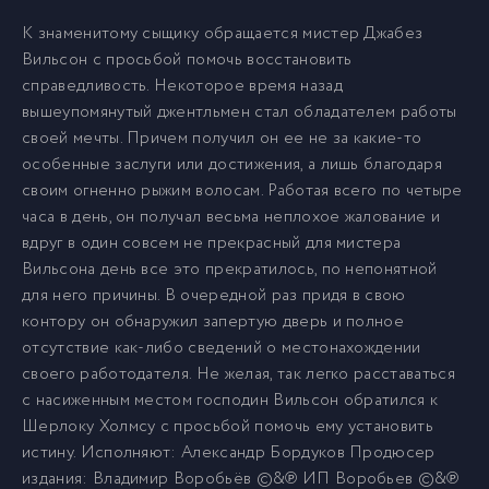
К знаменитому сыщику обращается мистер Джабез
Вильсон с просьбой помочь восстановить
справедливость. Некоторое время назад
вышеупомянутый джентльмен стал обладателем работы
своей мечты. Причем получил он ее не за какие-то
особенные заслуги или достижения, а лишь благодаря
своим огненно рыжим волосам. Работая всего по четыре
часа в день, он получал весьма неплохое жалование и
вдруг в один совсем не прекрасный для мистера
Вильсона день все это прекратилось, по непонятной
для него причины. В очередной раз придя в свою
контору он обнаружил запертую дверь и полное
отсутствие как-либо сведений о местонахождении
своего работодателя. Не желая, так легко расставаться
с насиженным местом господин Вильсон обратился к
Шерлоку Холмсу с просьбой помочь ему установить
истину. Исполняют: Александр Бордуков Продюсер
издания: Владимир Воробьёв ©&℗ ИП Воробьев ©&℗