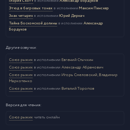
Глория Скотт
в исполнении
Александр Бордуков
Этюд в багровых тонах
в исполнении
Максим Пинскер
Знак четырех
в исполнении
Юрий Деркач
Тайна Боскомской долины
в исполнении
Александр
Бордуков
Другие озвучки:
Союз рыжих
в исполнении
Евгений Стычкин
Союз рыжих
в исполнении
Александр Абрамович
Союз рыжих
в исполнении
Игорь Смеловский, Владимир
Маркотенко
Союз рыжих
в исполнении
Виталий Торопов
Версия для чтения:
Союз рыжих
читать онлайн