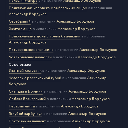
Палец инженера
в исполнении
Александр Бордуков
Приключение человека с выбеленным лицом
в исполнении
Александр Бордуков
Серебряный
в исполнении
Александр Бордуков
Желтое лицо
в исполнении
Александр Бордуков
Приключение в доме с тремя башенками
в исполнении
Александр Бордуков
Пять зернышек апельсина
в исполнении
Александр Бордуков
Установление личности
в исполнении
Александр Бордуков
Союз рыжих
Знатный холостяк
в исполнении
Александр Бордуков
Человек с рассеченной губой
в исполнении
Александр
Бордуков
Скандал в Богемии
в исполнении
Александр Бордуков
Собака Баскервилей
в исполнении
Александр Бордуков
Пестрая лента
в исполнении
Александр Бордуков
Голубой карбункул
в исполнении
Александр Бордуков
Постоянный пациент
в исполнении
Александр Бордуков