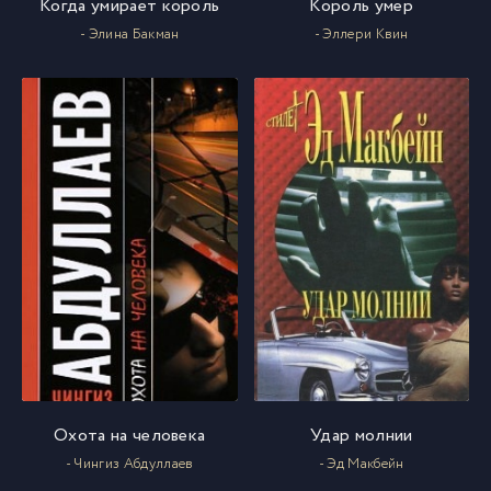
Когда умирает король
Король умер
- Элина Бакман
- Эллери Квин
Охота на человека
Удар молнии
- Чингиз Абдуллаев
- Эд Макбейн