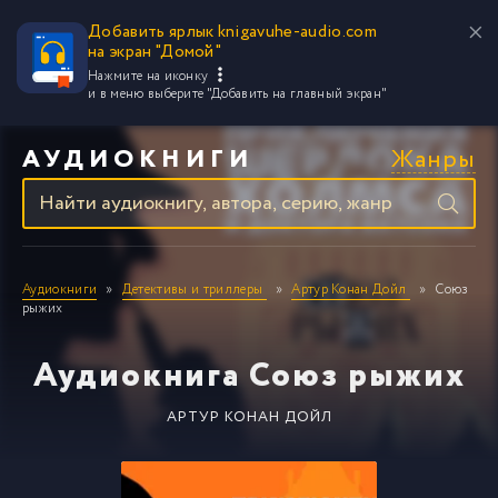
Добавить ярлык knigavuhe-audio.com
на экран "Домой"
Нажмите на иконку
и в меню выберите
"Добавить на главный экран"
Жанры
АУДИОКНИГИ
Аудиокниги
Детективы и триллеры
Артур Конан Дойл
Союз
рыжих
Аудиокнига Союз рыжих
АРТУР КОНАН ДОЙЛ